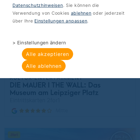
Datenschutzhinweisen
. Sie können die
Potsdam
Verwendung von Cookies
ablehnen
oder jederzeit
über Ihre
Einstellungen anpassen
.
Bis zu
10 €
> Einstellungen ändern
sparen
Alle akzeptieren
Alle ablehnen
KULTUR-ENTERTAINMENT
DIE MAUER I THE WALL: Das
Museum am Leipziger Platz
Eintrittskarten 2for1
Mitte
Bis zu