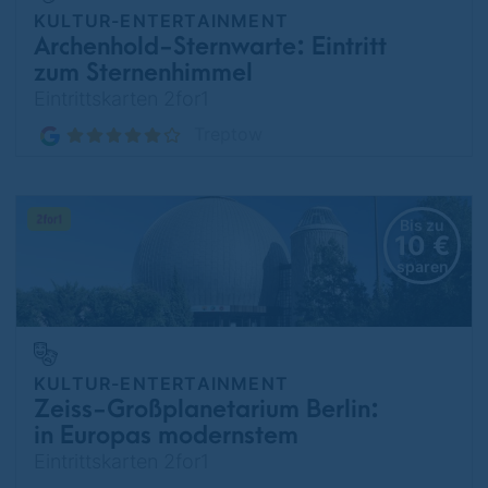
KULTUR-ENTERTAINMENT
Archenhold-Sternwarte: Eintritt
zum Sternenhimmel
Eintrittskarten 2for1
Treptow
Bis zu
10 €
sparen
KULTUR-ENTERTAINMENT
Zeiss-Großplanetarium Berlin:
in Europas modernstem
Wissenschaftstheater in 360°
Eintrittskarten 2for1