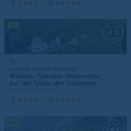
immersiv durch's Universum
Prenzlauer Berg
Bis zu
8 €
sparen
KULTUR-ENTERTAINMENT
Wilhelm-Foerster-Sternwarte:
Auf der Spitze des Insulaners
den Berliner Sternenhimmel
Eintrittskarten 2for1
genießen!
Steglitz
Bis zu
14 €