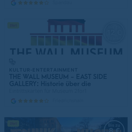
Spandau
Bis zu
12 €
sparen
KULTUR-ENTERTAINMENT
THE WALL MUSEUM - EAST SIDE
GALLERY: Historie über die
Teilung Deutschlands
Eintrittskarten für Museum 2for1
Friedrichshain
Bis zu
8 €