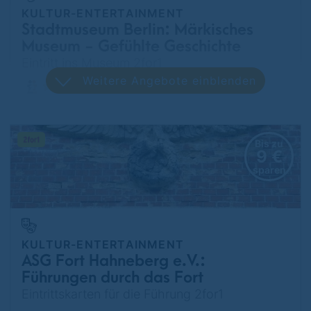
KULTUR-ENTERTAINMENT
Stadtmuseum Berlin: Märkisches
Museum - Gefühlte Geschichte
- vorübergehend geschlossen -
Eintritt ins Museum 2for1
Weitere Angebote einblenden
Mitte
Bis zu
9 €
sparen
KULTUR-ENTERTAINMENT
ASG Fort Hahneberg e.V.:
Führungen durch das Fort
Eintrittskarten für die Führung 2for1