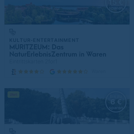
15 €
sparen
KULTUR-ENTERTAINMENT
MÜRITZEUM: Das
NaturErlebnisZentrum in Waren
(Müritz)
Eintrittskarten 2for1
Waren
Bis zu
6 €
sparen