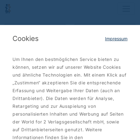
Karte anzeigen
Ergebnisse filtern
Cookies
Impressum
Sortieren: neueste zuerst
Um Ihnen den bestmöglichen Service bieten zu
können, setzen wir auf unserer Website Cookies
Bis zu
9 €
und ähnliche Technologien ein. Mit einem Klick auf
sparen
„Zustimmen“ akzeptieren Sie die entsprechende
Erfassung und Weitergabe Ihrer Daten (auch an
Drittanbieter). Die Daten werden für Analyse,
Retargeting und zur Ausspielung von
KULTUR-ENTERTAINMENT
personalisierten Inhalten und Werbung auf Seiten
Wald-Jagd-Naturerlebnis e.V.:
der World for 2 Verlagsgesellschaft mbH, sowie
Besuch auf dem Falkenhof
auf Drittanbieterseiten genutzt. Weitere
Ravensberg
Eintrittskarten 2for1
Informationen finden Sie in den