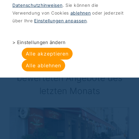
Datenschutzhinweisen
. Sie können die
Verwendung von Cookies
ablehnen
oder jederzeit
über Ihre
Einstellungen anpassen
.
> Einstellungen ändern
Top Angebote
Alle akzeptieren
die von Ihnen am besten
Alle ablehnen
bewerteten Angebote des
letzten Monats