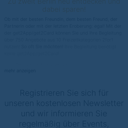
Zu zweit Berlin neu entdecken und
dabei sparen!
Ob mit der besten Freundin, dem besten Freund, der
Partnerin oder mit der letzten Eroberung: egal! Mit der
der get2App/get2Card können Sie und Ihre Begleitung
über 750 Angebote aus 10 Freizeitkategorien 2for1
nutzen!
So oft Sie möchten!
Ihre Begleitung benötigt
keine get2App/get2Card!
Das war nicht immer so!
mehr anzeigen
Vor 30 Jahren – 1987, die get2Card hieß damals
noch Dinner for Two, und kam als Gutscheinbuch
heraus. Alle Angebote waren nur einmal nutzbar.
Registrieren Sie sich für
Aus einer Kategorie wurden 10 Kategorien; aus
unseren kostenlosen Newsletter
dem Gutscheinbuch wurde schon 1988 ein Guide,
und statt Gutscheinen wurde die Dinner for Two
und wir informieren Sie
Card beim Systempartner vorgezeigt. Es blieb bei
regelmäßig über Events,
der einmaligen Nutzung der Angebote. Nach und