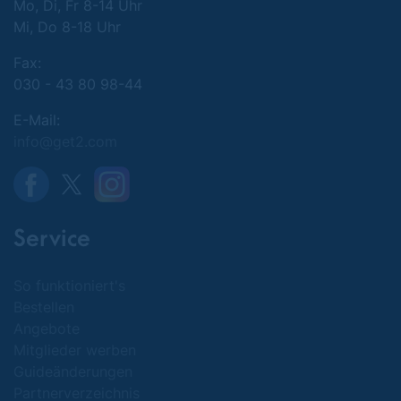
An der Abendkasse bekommen Sie mit der
Mo, Di, Fr 8-14 Uhr
Buchungsbestätigung und Ihrer App/Card die
Mi, Do 8-18 Uhr
Eintrittskarten/Leistungen 2 for 1.
Fax:
Wenn Sie weitere Fragen haben, informieren Sie sich
030 - 43 80 98-44
über den Punkt FAQ auf der Website
E-Mail:
info@get2.com
Service
So funktioniert's
Bestellen
Angebote
Mitglieder werben
Guideänderungen
Partnerverzeichnis