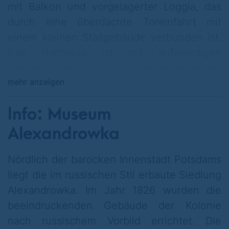
mit Balkon und vorgelagerter Loggia, das
durch eine überdachte Toreinfahrt mit
einem kleinen Stallgebäude verbunden ist.
Das Holzhaus ist mit aufwendigen
Verzierungen und Schnitzereien versehen.
mehr anzeigen
2003 erfolgte eine denkmalgerechte,
aufwändige Sanierung des Gebäudes und
Info: Museum
der Stallungen, in denen sich nun ein
kleines Café/Bistro und der Museumsshop
Alexandrowka
befinden. Im Erdgeschoß des Haupthauses
Nördlich der barocken Innenstadt Potsdams
befindet sich das Museum.
liegt die im russischen Stil erbaute Siedlung
Alexandrowka. Im Jahr 1826 wurden die
beeindruckenden Gebäude der Kolonie
nach russischem Vorbild errichtet. Die