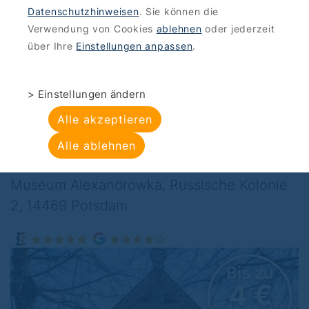
Datenschutzhinweisen
. Sie können die
ANGEBOTE
>
KULTUR-ENTERTAINMENT
Verwendung von Cookies
ablehnen
oder jederzeit
Museum
über Ihre
Einstellungen anpassen
.
Alexandrowka: Ein
> Einstellungen ändern
Tag im Russischen
Alle akzeptieren
Museum
Alle ablehnen
Museum Alexandrowka, Russische Kolonie
2, 14469 Potsdam
u
Bis zu
€
4 €