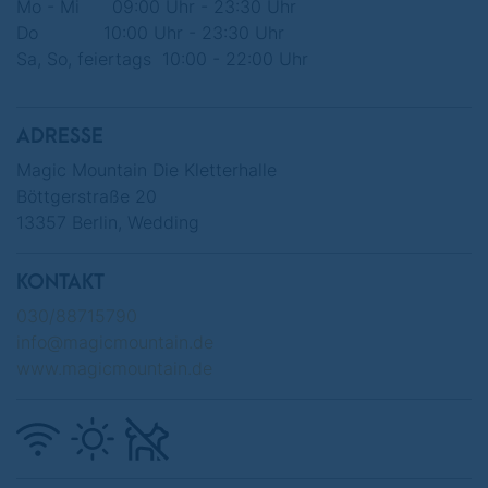
Mo - Mi 09:00 Uhr - 23:30 Uhr
Ausbildung erfolgt nach Standards des KLEVER
Do 10:00 Uhr - 23:30 Uhr
Kletterhallenverbandes e.V. mit MegaJul
Sa, So, feiertags 10:00 - 22:00 Uhr
Theorie und Materialkunde
Kletterspezifisches Aufwärmen
Anseilen und Achterknoten
ADRESSE
Sicherungstechnik
Magic Mountain Die Kletterhalle
Intensive praktische Anleitung beim Sichern im
Böttgerstraße 20
Top-Rope
13357 Berlin, Wedding
Fallsicherungstest
Abnahme des Kletterscheins
Gegebenenfalls grundlegende Klettertechniken
KONTAKT
030/88715790
info@magicmountain.de
Geklettert wird bei schönem Wetter im
www.magicmountain.de
großzügigen Außenbereich und bei
schlechtem Wetter im toll ausgestattetem
Innenbereich.