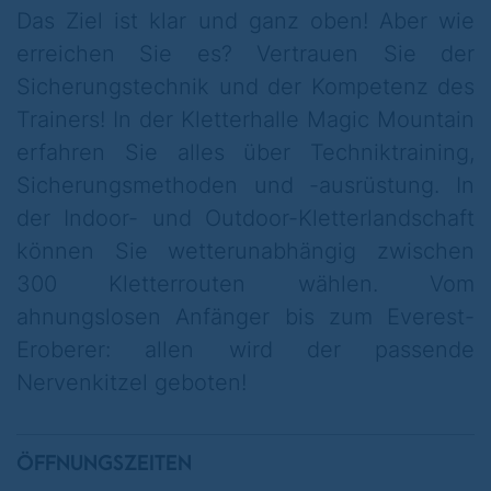
Das Ziel ist klar und ganz oben! Aber wie
Automation beim Toprope-Sichern
erreichen Sie es? Vertrauen Sie der
einzuüben.
Sicherungstechnik und der Kompetenz des
Trainers! In der Kletterhalle Magic Mountain
erfahren Sie alles über Techniktraining,
Bitte klicken Sie auf diesen Link und
Sicherungsmethoden und -ausrüstung. In
erhalten Sie tolle Inspirationen zur
der Indoor- und Outdoor-Kletterlandschaft
Kletterhalle
können Sie wetterunabhängig zwischen
https://www.youtube.com/watch?
300 Kletterrouten wählen. Vom
v=TpXagaTZ6hk
ahnungslosen Anfänger bis zum Everest-
Eroberer: allen wird der passende
Nervenkitzel geboten!
Kursinhalte
ÖFFNUNGSZEITEN