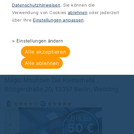
Datenschutzhinweisen
. Sie können die
ANGEBOTE
>
SPORT-FUN
Verwendung von Cookies
ablehnen
oder jederzeit
Magic Mountain
über Ihre
Einstellungen anpassen
.
Berlin - Die
> Einstellungen ändern
Kletterhalle:
Alle akzeptieren
Kletterkurs
Alle ablehnen
Magic Mountain Die Kletterhalle ,
Böttgerstraße 20, 13357 Berlin, Wedding
Bis zu
50 €