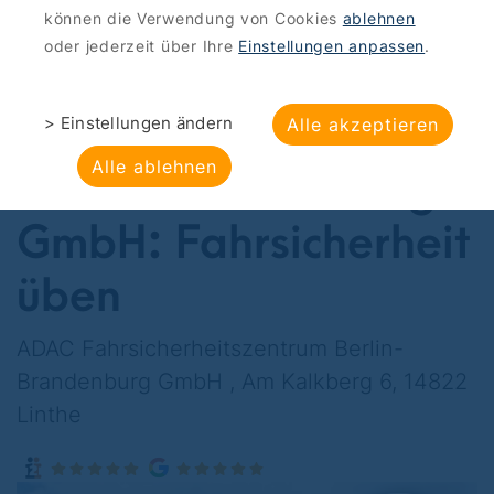
können die Verwendung von Cookies
ablehnen
ANGEBOTE
>
BERLIN MOBIL
oder jederzeit über Ihre
Einstellungen anpassen
.
ADAC
Fahrsicherheitszentru
> Einstellungen ändern
Alle akzeptieren
Alle ablehnen
Berlin-Brandenburg
GmbH: Fahrsicherheit
üben
ADAC Fahrsicherheitszentrum Berlin-
Brandenburg GmbH , Am Kalkberg 6, 14822
Linthe