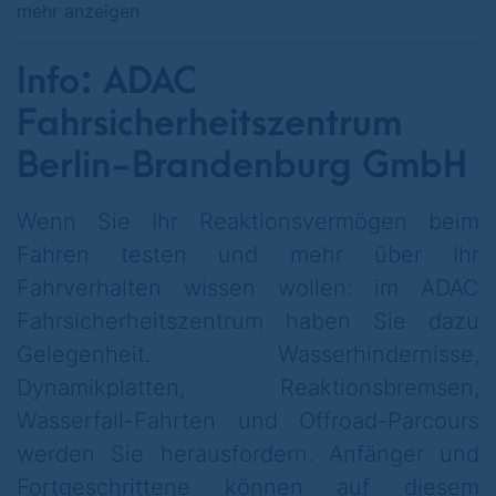
mehr anzeigen
beim ADAC Fahrsicherheitszentrum Berlin-
Brandenburg in Linthe südlich von Berlin
Info: ADAC
folgende Trainings angeboten: ADAC Pkw-
Fahrsicherheitszentrum
Intensiv-Training, ADAC Motorrad-Intensiv-
Berlin-Brandenburg GmbH
Training und Off-Road-Training.
Eine Voranmeldung per Telefon ist
Wenn Sie Ihr Reaktionsvermögen beim
notwendig!
Fahren testen und mehr über Ihr
Fahrverhalten wissen wollen: im ADAC
Fahrsicherheitszentrum haben Sie dazu
Die Kurstermine für den Pkw sind täglich.
Gelegenheit. Wasserhindernisse,
Kurse für das Motorrad und Off-Road-Kurse
Dynamikplatten, Reaktionsbremsen,
sind saisonabhängig.
Wasserfall-Fahrten und Offroad-Parcours
* Alle Trainings finden ausschließlich mit
werden Sie herausfordern. Anfänger und
Ihrem eigenen Fahrzeug statt. Das Angebot
Fortgeschrittene können auf diesem