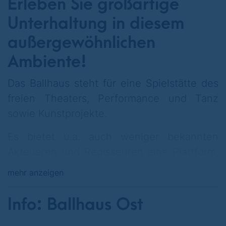
Erleben Sie großartige
Unterhaltung in diesem
außergewöhnlichen
Ambiente!
Das Ballhaus steht für eine Spielstätte des
freien Theaters, Performance und Tanz
sowie Kunstprojekte.
Es bietet u.a. auch weniger bekannten
Akteueren und Regisseuren eine Plattform,
ihre Arbeiten und ihr Können zu
mehr anzeigen
präsentieren. Dabei können Sie als
Zuschauer auf innovative, zeitgenössische
Info: Ballhaus Ost
und experimentierfreudige Aufführungen