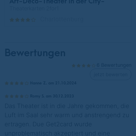
Art-Déco-Theater in der City-
West
Theaterkarten 2for1
Charlottenburg
Bewertungen
6 Bewertungen
jetzt bewerten
Hanne Z. am 21.10.2024
Romy S. am 30.12.2023
Das Theater ist in die Jahre gekommen, die
Luft im Saal sehr warm und anstrengend zu
ertragen. Due Get2card wurde
unproblematisch akzeptiert und eine