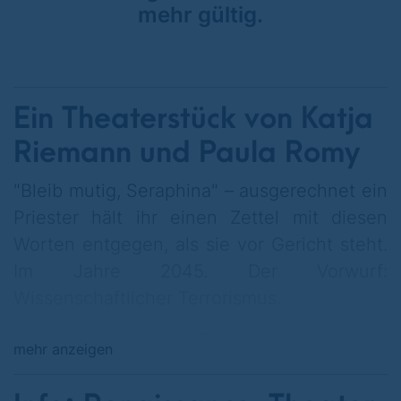
mehr gültig.
Ein Theaterstück von Katja
Riemann und Paula Romy
"Bleib mutig, Seraphina" – ausgerechnet ein
Priester hält ihr einen Zettel mit diesen
Worten entgegen, als sie vor Gericht steht.
Im Jahre 2045. Der Vorwurf:
Wissenschaftlicher Terrorismus.
Ihre Erfindung, das Produkt Serafim, das
mehr anzeigen
den Frauen etwas Vergleichbares wie ewige
Jugend verspricht, für Männer allerdings