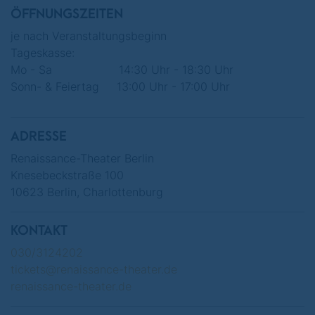
Micas, Melika Foroutan, Alice Julie Noack,
ÖFFNUNGSZEITEN
Nadine Schori, Gerhard Kämpfe und Max
je nach Veranstaltungsbeginn
Befort.
Tageskasse:
Mo - Sa 14:30 Uhr - 18:30 Uhr
Sonn- & Feiertag 13:00 Uhr - 17:00 Uhr
"DI•VI•SI•ON"
ADRESSE
01. Juli 2026 - 19:30 Uhr
Renaissance-Theater Berlin
02. Juli 2026 - 19:30 Uhr
Knesebeckstraße 100
03. Juli 2026 - 19:30 Uhr
10623 Berlin, Charlottenburg
04. Juli 2026 - 19:30 Uhr
05. Juli 2026 - 18:00 Uhr
KONTAKT
07. Juli 2026 - 19:30 Uhr
030/3124202
tickets@renaissance-theater.de
08. Juli 2026 - 19:30 Uhr
renaissance-theater.de
09. Juli 2026 - 19:30 Uhr
10. Juli 2026 - 19:30 Uhr