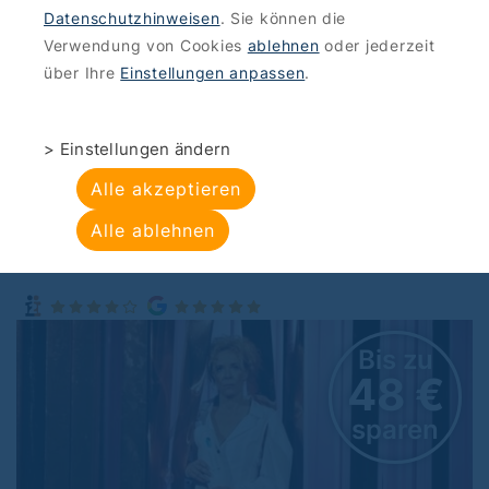
Datenschutzhinweisen
. Sie können die
ANGEBOTE
>
KULTUR-ENTERTAINMENT
Verwendung von Cookies
ablehnen
oder jederzeit
Renaissance-Theater
über Ihre
Einstellungen anpassen
.
Berlin: DI•VI•SI•ON
> Einstellungen ändern
Renaissance-Theater Berlin,
Alle akzeptieren
Knesebeckstraße 100, 10623 Berlin,
Alle ablehnen
Charlottenburg
Bis zu
48 €
sparen