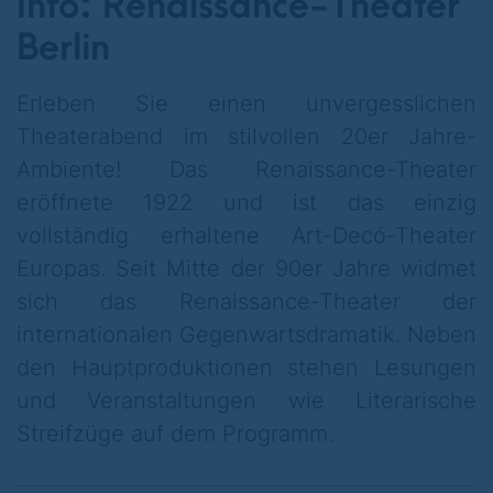
Info: Renaissance-Theater
höchst schädliche Nebenwirkungen
Berlin
bereithält, spaltet die Gesellschaft. Als
Dämonin verschrien, weil sie ein Mittel
Erleben Sie einen unvergesslichen
gefunden hat, biologische Barrieren
Theaterabend im stilvollen 20er Jahre-
aufzulösen und Frauen die Lust auf das
Ambiente! Das Renaissance-Theater
Leben zu erhalten, hinterfragt die
eröffnete 1922 und ist das einzig
Wissenschaftlerin die Allmacht der
vollständig erhaltene Art-Decó-Theater
Gewohnheit. Eine visionäre Retterin der
Europas. Seit Mitte der 90er Jahre widmet
Menschheit oder eine blinde Rächerin, wie
sich das Renaissance-Theater der
ihre Gegner behaupten? – Wer ist Seraphina
internationalen Gegenwartsdramatik. Neben
wirklich? – Nun, sie wird es Ihnen sagen!
den Hauptproduktionen stehen Lesungen
und Veranstaltungen wie Literarische
Bei den multimedialen Einspielern im Stück
Streifzüge auf dem Programm.
wirken mit: Andreas Fröhlich, Pegah
Ferydoni, Lilly Charlotte Dreesen, Cynthia