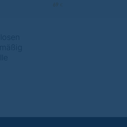
69 €
nlosen
lmäßig
lle