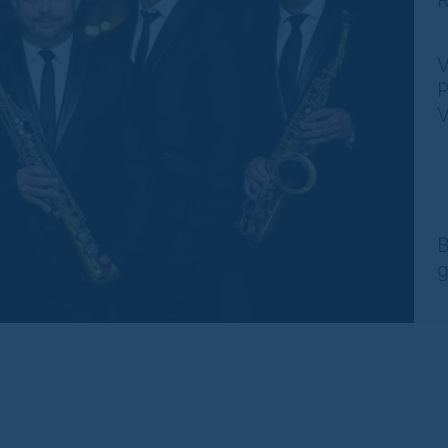
R
V
P
V
B
g