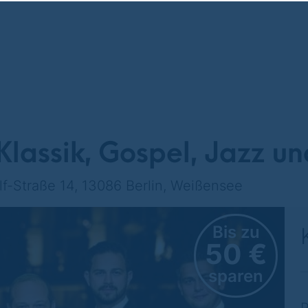
assik, Gospel, Jazz u
-Straße 14, 13086 Berlin, Weißensee