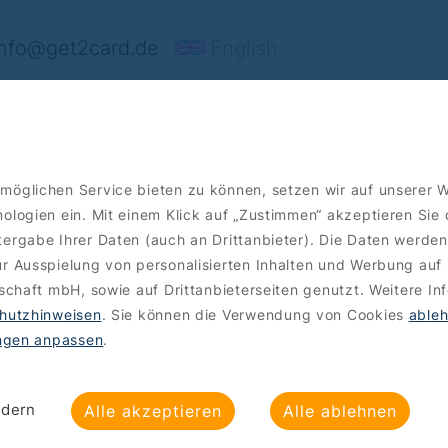
nfo@get2card.de
English
rt's
Angebote
Bestellen
möglichen Service bieten zu können, setzen wir auf unserer 
ologien ein. Mit einem Klick auf „Zustimmen“ akzeptieren Sie
ergabe Ihrer Daten (auch an Drittanbieter). Die Daten werden
r Ausspielung von personalisierten Inhalten und Werbung auf 
lschaft mbH, sowie auf Drittanbieterseiten genutzt. Weitere In
hutzhinweisen
. Sie können die Verwendung von Cookies
able
ungen anpassen
.
ndern
Alle akzeptieren
Alle ablehnen