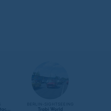
S
BERLIN-SIGHTSEEING
Heilpraxis Christiane Dutack-Jankowski
Trabi World