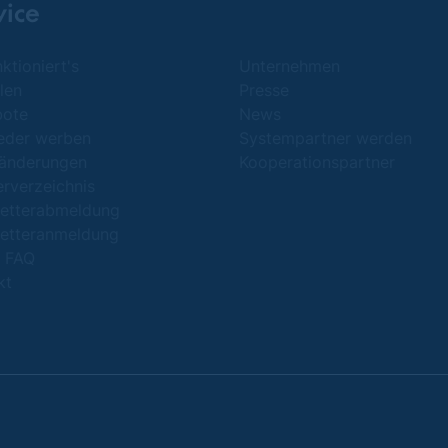
vice
ktioniert's
Unternehmen
len
Presse
bote
News
ieder werben
Systempartner werden
änderungen
Kooperationspartner
erverzeichnis
etterabmeldung
etteranmeldung
/ FAQ
kt