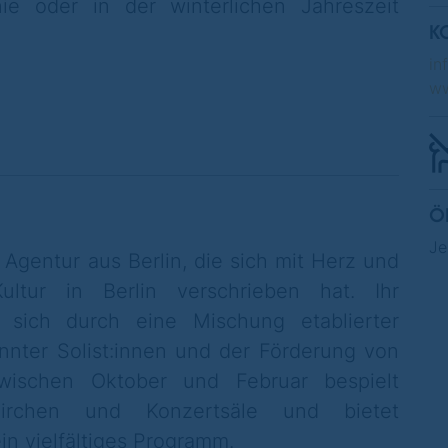
ie oder in der winterlichen Jahreszeit
K
in
ww
Ö
Je
gentur aus Berlin, die sich mit Herz und
ltur in Berlin verschrieben hat. Ihr
t sich durch eine Mischung etablierter
nnter Solist:innen und der Förderung von
Zwischen Oktober und Februar bespielt
rchen und Konzertsäle und bietet
in vielfältiges Programm.