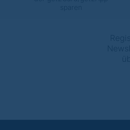
sparen
Regis
Newsl
üb