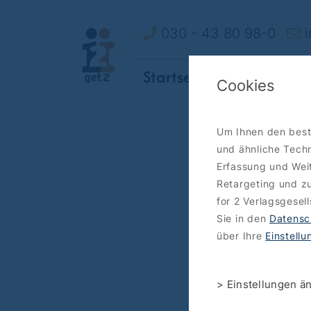
030 - 43 80 98-0
i
Startseite
So funktionie
Cookies
Um Ihnen den best
und ähnliche Techn
Erfassung und Weit
Retargeting und zu
for 2 Verlagsgesel
Sie in den
Datensc
über Ihre
Einstell
> Einstellungen ä