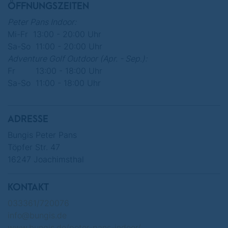
benötigten Schlägen auf seiner Score-Card.
ÖFFNUNGSZEITEN
Peter Pans Indoor:
Mi-Fr 13:00 - 20:00 Uhr
Sa-So 11:00 - 20:00 Uhr
"Peter Pans Adventure Golf in der Lagune"
Adventure Golf Outdoor (Apr. - Sep.):
Fr 13:00 - 18:00 Uhr
Sa-So 11:00 - 18:00 Uhr
Vor Ort ist nur bargeldlose Zahlung möglich!
ADRESSE
Bungis Peter Pans
Töpfer Str. 47
16247 Joachimsthal
KONTAKT
033361/720076
info@bungis.de
www.bungis.de/peter-pans-indoor/