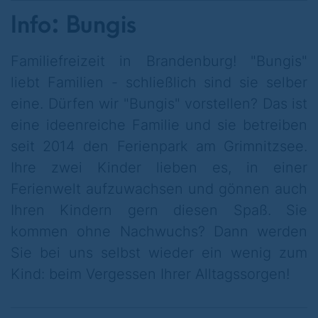
Loch zu treffen. Und dann? Der Spieler
Info: Bungis
dessen Ball am weitesten vom Loch
entfernt ist, darf den nächsten Schlag
Familiefreizeit in Brandenburg! "Bungis"
machen. Es schlägt also immer der den Ball,
liebt Familien - schließlich sind sie selber
der am weitesten vom Loch entfernt ist.
eine. Dürfen wir "Bungis" vorstellen? Das ist
Weil sich bis zu 5 Bälle auf der Bahn
eine ideenreiche Familie und sie betreiben
befinden können, liegen diese natürlich
seit 2014 den Ferienpark am Grimnitzsee.
auch im Weg, Bälle werden sich berühren,
Ihre zwei Kinder lieben es, in einer
weck- kicken oder sogar gegenseitig
Ferienwelt aufzuwachsen und gönnen auch
Einlochen. Das Glück des einen ist das
Ihren Kindern gern diesen Spaß. Sie
Pech des anderen. Zu Adventure Golf
kommen ohne Nachwuchs? Dann werden
gehören eine Portion Curling und ganz viel
Sie bei uns selbst wieder ein wenig zum
"Mensch ärgere dich nicht". Schließlich
Kind: beim Vergessen Ihrer Alltagssorgen!
gewinnt am Ende der Runde die Spielerin
oder der Spieler mit den wenigsten