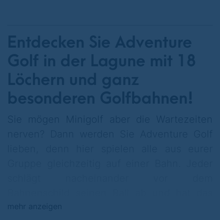
Entdecken Sie Adventure
Golf in der Lagune mit 18
Löchern und ganz
besonderen Golfbahnen!
Sie mögen Minigolf aber die Wartezeiten
nerven? Dann werden Sie Adventure Golf
lieben, denn hier spielen alle aus eurer
Gruppe gleichzeitig auf einer Bahn. Jeder
schlägt nacheinander vor dem
Bahnenschild seinen Ball ab und hat das
mehr anzeigen
Ziel: mit so wenig schlägen wie möglich das