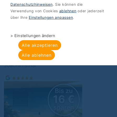
Datenschutzhinweisen
. Sie können die
ANGEBOTE
>
SPORT-FUN
Verwendung von Cookies
ablehnen
oder jederzeit
Bungis: Peter Pans
über Ihre
Einstellungen anpassen
.
Adventure Golf in der
> Einstellungen ändern
Lagune
Alle akzeptieren
Alle ablehnen
Bungis Peter Pans, Töpfer Str. 47, 16247
Joachimsthal
Bis zu
16 €
sparen