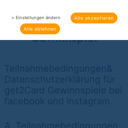
> Einstellungen ändern
Alle akzeptieren
Teilnahmebedingunge
Alle ablehnen
Gewinnspiel
Teilnahmebedingungen&
Datenschutzerklärung für
get2Card Gewinnspiele bei
facebook und Instagram.
A. Teilnahmebedingungen