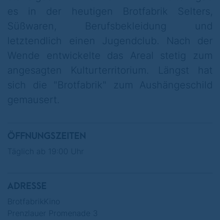
spezialisiert auf Filme von Jungen
es in der heutigen Brotfabrik Selters,
Filmemachern, Arthouse und Werksachen.
Süßwaren, Berufsbekleidung und
Es werden auch Dokumentarfilme und Filme
letztendlich einen Jugendclub. Nach der
als OmU gezeigt.
Wende entwickelte das Areal stetig zum
angesagten Kulturterritorium.
Längst hat
sich die "Brotfabrik" zum Aushängeschild
gemausert.
ÖFFNUNGSZEITEN
Täglich ab 19:00 Uhr
ADRESSE
BrotfabrikKino
Prenzlauer Promenade 3