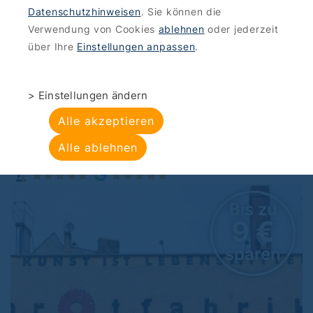
Datenschutzhinweisen
. Sie können die
ANGEBOTE
>
KINO
Verwendung von Cookies
ablehnen
oder jederzeit
BrotfabrikKino: Kino
über Ihre
Einstellungen anpassen
.
zum Paketpreis
> Einstellungen ändern
BrotfabrikKino , Prenzlauer Promenade 3,
Alle akzeptieren
13086 Berlin, Weißensee
Alle ablehnen
zu
Bis zu
€
9 €
en
sparen