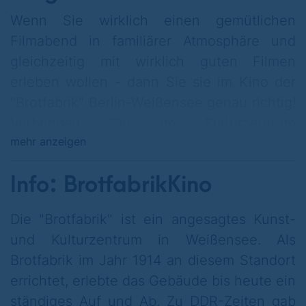
Wenn Sie wirklich einen gemütlichen
Filmabend in familiärer Atmosphäre und
gleichzeitig mit wirklich guten Filmen
erleben wollen - dann Sie sie im Kino der
"Brotfabrik" Berlin-Weißensee genau richtig!
Verbringen Sie im Kulturzentrum
mehr anzeigen
erlebnisreiche Stunden und kombinieren
Sie die Kunstangebote mit dem Kneipen-
Info: BrotfabrikKino
und Kinobesuch!
Die Brotfabrik ist Anziehungspunkt für
Die "Brotfabrik" ist ein angesagtes Kunst-
Besucher aus der gesamten Welt. Neben
und Kulturzentrum in Weißensee. Als
der Galerie, Bühne, Kneipe hat auch das
Brotfabrik im Jahr 1914 an diesem Standort
Kino einen festen Platz. Das wirklich kleine
errichtet, erlebte das Gebäude bis heute ein
Kino bietet nur 60 Plätze und ist
ständiges Auf und Ab. Zu DDR-Zeiten gab