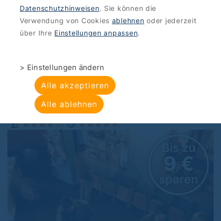
Datenschutzhinweisen
. Sie können die
ANGEBOTE
>
KINO
Verwendung von Cookies
ablehnen
oder jederzeit
ACUDkino: Große
über Ihre
Einstellungen anpassen
.
Filmkultur
> Einstellungen ändern
ACUDkino , Veteranenstraße 21, 10119
Alle akzeptieren
Berlin, Mitte
Alle ablehnen
Bis zu
9 €
sparen