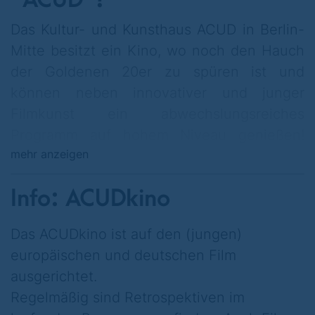
Das Kultur- und Kunsthaus ACUD in Berlin-
Mitte besitzt ein Kino, wo noch den Hauch
der Goldenen 20er zu spüren ist und
können neben innovativer und junger
Filmkunst ein abwechslungsreiches
Programm auf hohem Niveau genießen!
mehr anzeigen
Freuen Sie sich auf einen schönen Kino-
Abend im ACUDKino
Info: ACUDkino
Das ACUDkino ist auf den (jungen)
europäischen und deutschen Film
ausgerichtet.
Regelmäßig sind Retrospektiven im