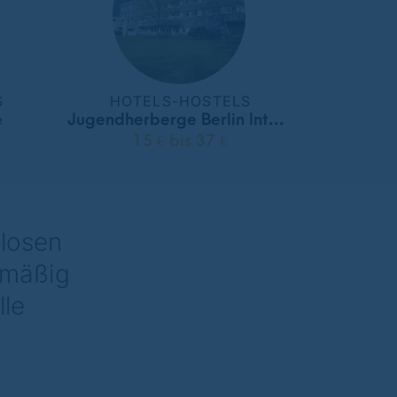
S
HOTELS-HOSTELS
e
Jugendherberge Berlin International
15 € bis 37 €
nlosen
lmäßig
lle