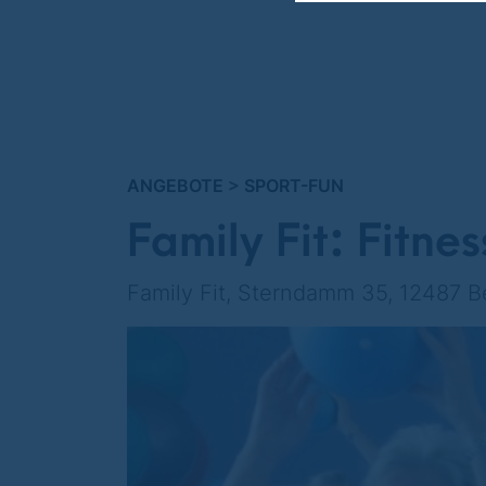
ANGEBOTE
>
SPORT-FUN
Family Fit: Fitnes
Family Fit, Sterndamm 35, 12487 Be