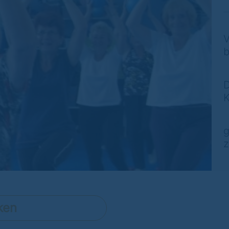
V
b
D
K
g
z
ken