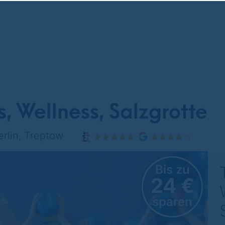
s, Wellness, Salzgrotte
rlin, Treptow
Bis zu
24 €
sparen