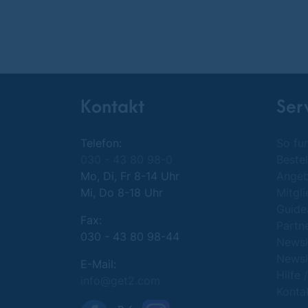
Kontakt
Ser
Telefon:
So fun
030 - 43 80 98-0
Bestel
Mo, Di, Fr 8-14 Uhr
Ange
Mi, Do 8-18 Uhr
Mitgl
Guide
Fax:
Partn
030 - 43 80 98-44
Newsl
Newsl
E-Mail:
Hilfe 
info@get2.com
Konta