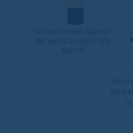
So viel können Sie mit 
der get2Card/get2App 
B
sparen
Regis
Newsl
üb