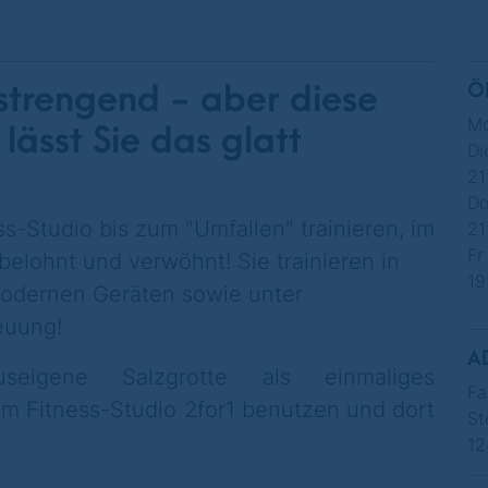
anstrengend - aber diese
Ö
Mo
ässt Sie das glatt
Di
21
Do
s-Studio bis zum "Umfallen" trainieren, im
21
Fr
elohnt und verwöhnt! Sie trainieren in
19
odernen Geräten sowie unter
reuung!
A
igene Salzgrotte als einmaliges
Fa
 Fitness-Studio 2for1 benutzen und dort
St
12