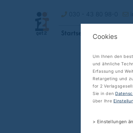
030 - 43 80 98-0
i
Startseite
So funktionie
Cookies
Um Ihnen den best
und ähnliche Techn
Erfassung und Weit
Retargeting und zu
for 2 Verlagsgesel
Sie in den
Datensc
über Ihre
Einstell
> Einstellungen ä