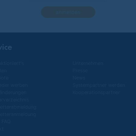
anmelden
vice
ktioniert's
Unternehmen
len
Presse
bote
News
ieder werben
Systempartner werden
änderungen
Kooperationspartner
erverzeichnis
etterabmeldung
etteranmeldung
/ FAQ
kt