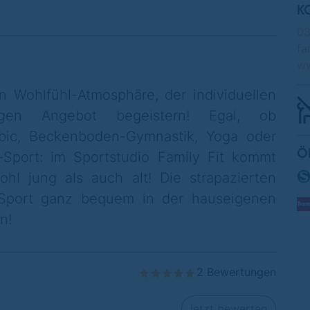
K
0
fa
ww
n Wohlfühl-Atmosphäre, der individuellen
igen Angebot begeistern! Egal, ob
obic, Beckenboden-Gymnastik, Yoga oder
Ö
-Sport: im Sportstudio Family Fit kommt
ohl jung als auch alt! Die strapazierten
port ganz bequem in der hauseigenen
n!
2 Bewertungen
jetzt bewerten