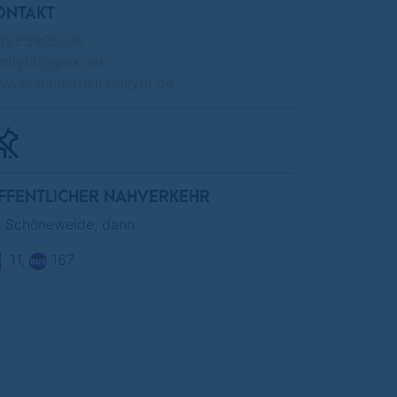
ONTAKT
30/63905070
milyfit@gmx.net
w.machmitbeifamilyfit.de
FFENTLICHER NAHVERKEHR
Schöneweide, dann
11,
167