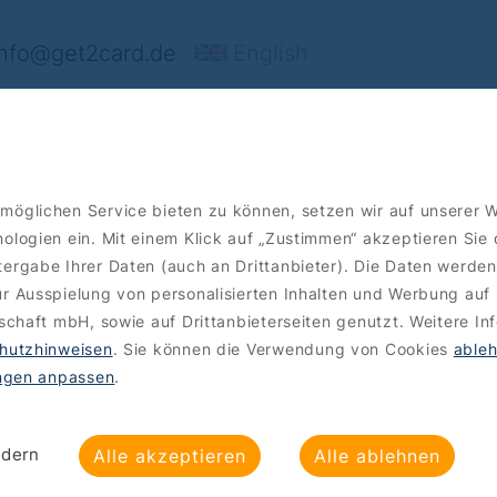
nfo@get2card.de
English
rt's
Angebote
Bestellen
möglichen Service bieten zu können, setzen wir auf unserer 
ologien ein. Mit einem Klick auf „Zustimmen“ akzeptieren Sie
ergabe Ihrer Daten (auch an Drittanbieter). Die Daten werden
r Ausspielung von personalisierten Inhalten und Werbung auf 
lschaft mbH, sowie auf Drittanbieterseiten genutzt. Weitere In
hutzhinweisen
. Sie können die Verwendung von Cookies
able
ungen anpassen
.
ndern
Alle akzeptieren
Alle ablehnen