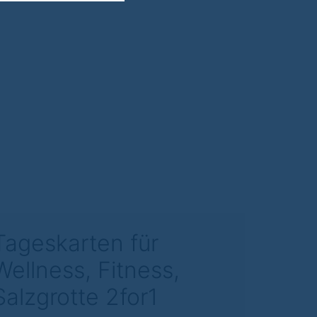
Tageskarten für
Wellness, Fitness,
Salzgrotte 2for1