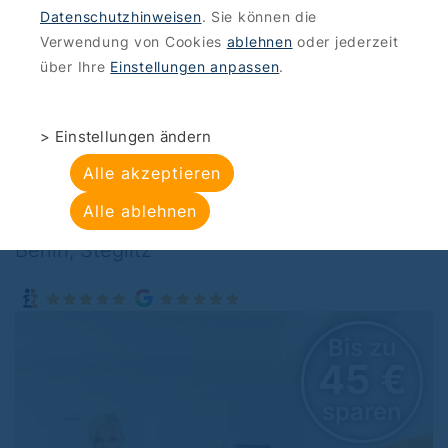
Datenschutzhinweisen
. Sie können die
ANGEBOTE
>
BEAUTY-WELLNESS
Verwendung von Cookies
ablehnen
oder jederzeit
Studio Kleebaum :
über Ihre
Einstellungen anpassen
.
Gesichtsbehandlung
> Einstellungen ändern
mit Hyaluron
Alle akzeptieren
Alle ablehnen
Studio Kleebaum , Schlossstraße 42, 12165
Berlin, Steglitz
 zu
Bis zu
 €
45 
ren
sparen