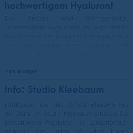
hochwertigem Hyaluron!
Das Gesicht wird tiefengereinigt,
hochwirksame Hyaluronsäure wird mittels
Iontophorese tief in die Haut eingeschleust
und die Kollagenfasern werden mit
Tiefenwärme gestrafft. Direkt nach der
Anwendung ist deutlich zu spüren, dass die
mehr anzeigen
Haut optimal mit Feuchtigkeit versorgt ist
und sich straffer anfühlt.
Info: Studio Kleebaum
Entdecken Sie das Schönheitsgeheimnis
der Stars! Im Studio Kleebaum erhalten Sie
Bitte reservieren Sie telefonisch Ihren
sensationelle Produkte mit sensationeller
Behandlungstermin
Wirkung! Sie wollen 10 Jahre jünger