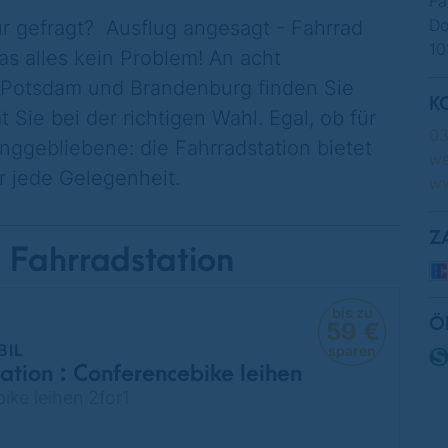
Fa
Do
r gefragt? Ausflug angesagt - Fahrrad
10
das alles kein Problem! An acht
, Potsdam und Brandenburg finden Sie
K
 Sie bei der richtigen Wahl. Egal, ob für
0
unggebliebene: die Fahrradstation bietet
we
r jede Gelegenheit.
ww
Z
 Fahrradstation
bis zu
Ö
59 €
BIL
sparen
ation : Conferencebike leihen
ike leihen 2for1