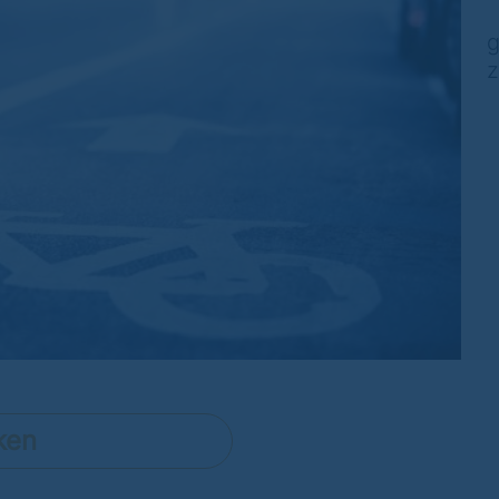
g
z
ken