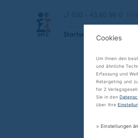
030 - 43 80 98-0
i
Startseite
So funktionie
Cookies
Um Ihnen den best
und ähnliche Techn
Erfassung und Weit
Retargeting und zu
for 2 Verlagsgesel
Sie in den
Datensc
über Ihre
Einstell
> Einstellungen ä