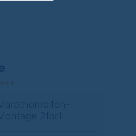
e
Marathonreifen-
Montage 2for1