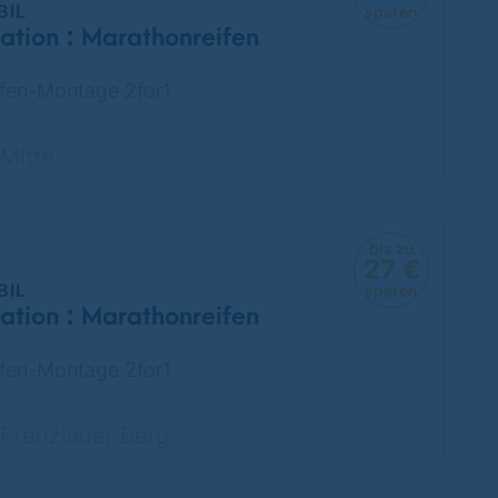
BIL
sparen
ation : Marathonreifen
fen-Montage 2for1
Mitte
bis zu
27 €
BIL
sparen
ation : Marathonreifen
fen-Montage 2for1
Prenzlauer Berg