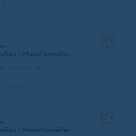
Mitte
bis zu
27 €
BIL
sparen
ation : Marathonreifen
fen-Montage 2for1
Kreuzberg
bis zu
27 €
BIL
sparen
ation : Marathonreifen