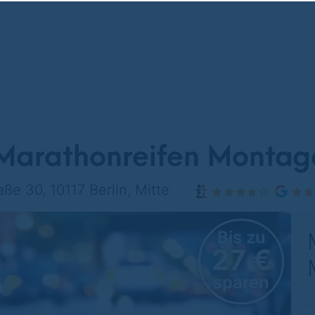
 Marathonreifen Montag
ße 30, 10117 Berlin, Mitte
Bis zu
27 €
sparen