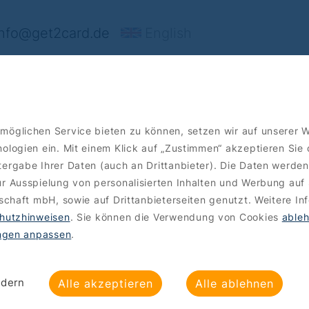
nfo@get2card.de
English
rt's
Angebote
Bestellen
möglichen Service bieten zu können, setzen wir auf unserer 
ologien ein. Mit einem Klick auf „Zustimmen“ akzeptieren Sie
ergabe Ihrer Daten (auch an Drittanbieter). Die Daten werden
r Ausspielung von personalisierten Inhalten und Werbung auf 
lschaft mbH, sowie auf Drittanbieterseiten genutzt. Weitere In
hutzhinweisen
. Sie können die Verwendung von Cookies
able
ungen anpassen
.
ndern
Alle akzeptieren
Alle ablehnen