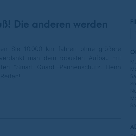
fuß! Die anderen werden
FI
nen Sie 10.000 km fahren ohne größere
Ö
 verdankt man dem robusten Aufbau mit
Mä
uten "Smart Guard"-Pannenschutz. Denn
Mo
 Reifen!
Sa
So
No
Mo
Sa
A