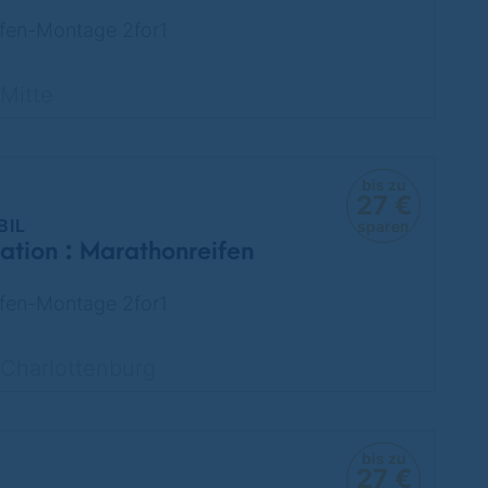
fen-Montage 2for1
Mitte
bis zu
27 €
BIL
sparen
ation : Marathonreifen
fen-Montage 2for1
Charlottenburg
bis zu
27 €