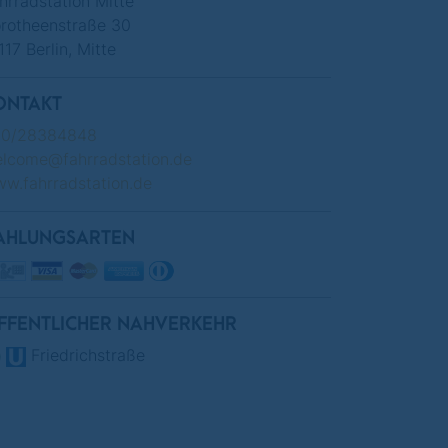
hrradstation Mitte
rotheenstraße 30
117 Berlin, Mitte
ONTAKT
30/28384848
lcome@fahrradstation.de
w.fahrradstation.de
AHLUNGSARTEN
FFENTLICHER NAHVERKEHR
Friedrichstraße