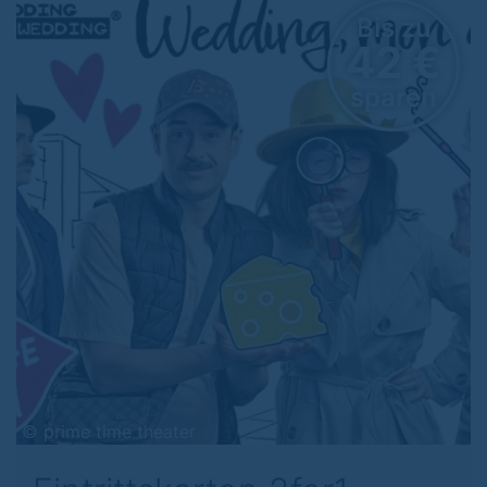
Bis zu
42 €
sparen
Previous
Next
© prime time theater