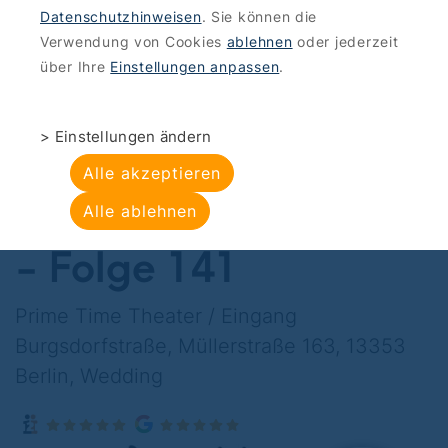
Datenschutzhinweisen
. Sie können die
ANGEBOTE
>
KULTUR-ENTERTAINMENT
Verwendung von Cookies
ablehnen
oder jederzeit
Prime Time Theater:
über Ihre
Einstellungen anpassen
.
Gutes Wedding,
> Einstellungen ändern
Schlechtes Wedding -
Alle akzeptieren
Wedding, mon amour
Alle ablehnen
- Folge 141
Prime Time Theater / Eingang
Burgsdorfstraße, Müllerstraße 163, 13353
Berlin, Wedding