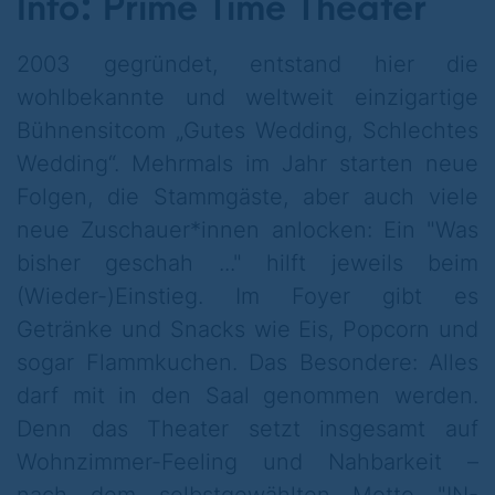
Info: Prime Time Theater
Moni und Habibi sind endlich am
Leopoldplatz eingezogen und würden ihre
2003 gegründet, entstand hier die
noch junge Liaison eigentlich gern
wohlbekannte und weltweit einzigartige
genießen. Allerdings kommen beiden Beruf
Bühnensitcom „Gutes Wedding, Schlechtes
und Berufung dazwischen: Habibi versucht
Wedding“. Mehrmals im Jahr starten neue
sich weiterhin als Avantgardist der Käse-
Folgen, die Stammgäste, aber auch viele
Manufacture. Nachdem er einen Platz bei
neue Zuschauer*innen anlocken: Ein "Was
der Französischen Woche im Centre
bisher geschah ..." hilft jeweils beim
Français ergattern konnte, möchte er dort
(Wieder-)Einstieg. Im Foyer gibt es
alsbald seine neueste Création anbieten.
Getränke und Snacks wie Eis, Popcorn und
Das geht aber nur, wenn er als kulturelles
sogar Flammkuchen. Das Besondere: Alles
Highlight seiner Performance den Pariser
darf mit in den Saal genommen werden.
Chansonnier Jean-Jacques Frack in den
Denn das Theater setzt insgesamt auf
Wedding locken kann – und da wird es
Wohnzimmer-Feeling und Nahbarkeit ­–
difficile … Moni unterdessen ermittelt nach