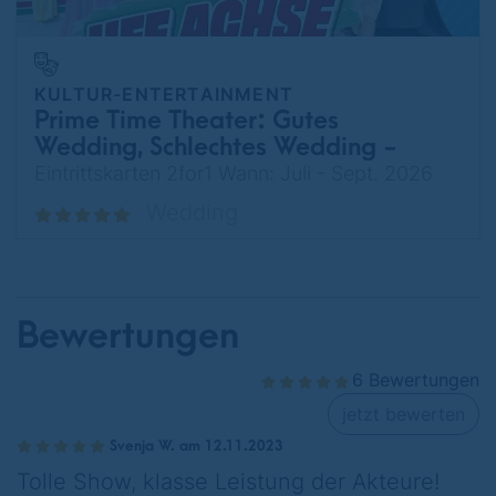
KULTUR-ENTERTAINMENT
Prime Time Theater: Gutes
Wedding, Schlechtes Wedding -
Uff Achse – Camping, Chaos
Eintrittskarten 2for1 Wann: Juli - Sept. 2026
und Camorra
Wedding
Bewertungen
6 Bewertungen
jetzt bewerten
Svenja W. am 12.11.2023
Tolle Show, klasse Leistung der Akteure!