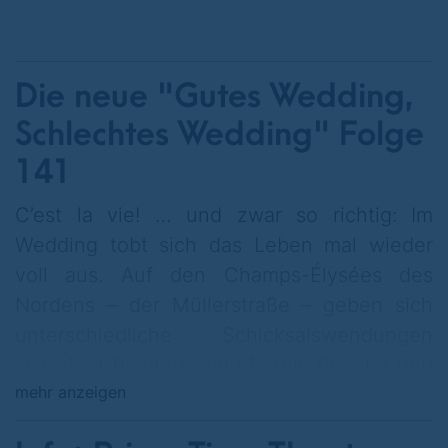
Die neue "Gutes Wedding,
Schlechtes Wedding" Folge
141
C’est la vie! … und zwar so richtig: Im
Wedding tobt sich das Leben mal wieder
voll aus. Auf den Champs-Élysées des
Nordens – der Müllerstraße – geben sich
unterschiedliche Schicksalswendungen
zwischen Baguette und Börek, Brioche und
mehr anzeigen
Baklava, Crêpes und Köfte à la minute die
Klinke in die Hand.