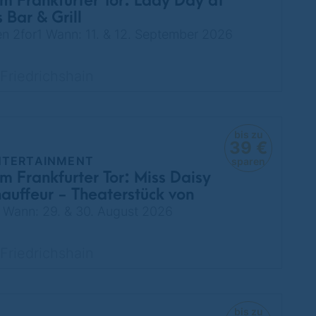
m Frankfurter Tor: Lady Day at
 Bar & Grill
ten 2for1 Wann: 11. & 12. September 2026
Friedrichshain
bis zu
39 €
NTERTAINMENT
sparen
m Frankfurter Tor: Miss Daisy
hauffeur - Theaterstück von
ry
r1 Wann: 29. & 30. August 2026
Friedrichshain
bis zu