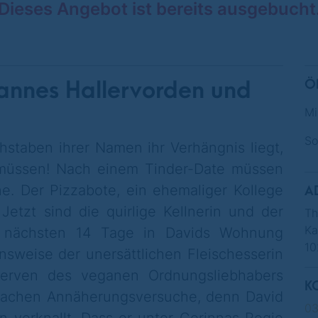
Dieses Angebot ist bereits ausgebucht
annes Hallervorden und
Ö
Mi
So
staben ihrer Namen ihr Verhängnis liegt,
n müssen! Nach einem Tinder-Date müssen
e. Der Pizzabote, ein ehemaliger Kollege
A
Jetzt sind die quirlige Kellnerin und der
Th
Ka
ie nächsten 14 Tage in Davids Wohnung
10
nsweise der unersättlichen Fleischesserin
 Nerven des veganen Ordnungsliebhabers
K
n Sachen Annäherungsversuche, denn David
0