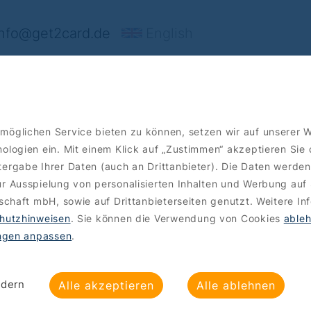
nfo@get2card.de
English
rt's
Angebote
Bestellen
möglichen Service bieten zu können, setzen wir auf unserer 
ologien ein. Mit einem Klick auf „Zustimmen“ akzeptieren Sie
ergabe Ihrer Daten (auch an Drittanbieter). Die Daten werden
r Ausspielung von personalisierten Inhalten und Werbung auf 
lschaft mbH, sowie auf Drittanbieterseiten genutzt. Weitere In
hutzhinweisen
. Sie können die Verwendung von Cookies
able
ungen anpassen
.
ndern
Alle akzeptieren
Alle ablehnen