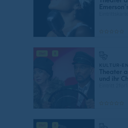
Theater a
Emerson´s
Eintrittskar
KULTUR-E
Theater a
und ihr C
Alfred Uh
Eintritt 2fo