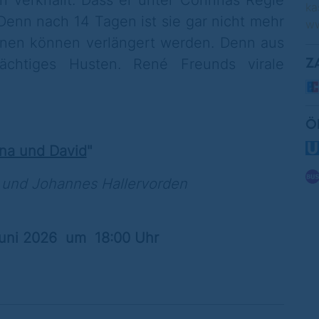
n verknallt. Dass er unter Corinnas Regie
ka
t. Denn nach 14 Tagen ist sie gar nicht mehr
ww
tänen können verlängert werden. Denn aus
chtiges Husten. René Freunds virale
Z
Ö
na und David
"
i und Johannes Hallervorden
Juni 2026 um 18:00 Uhr