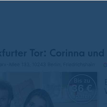
furter Tor: Corinna und
rx-Allee 133, 10243 Berlin, Friedrichshain
Bis zu
36 €
sparen