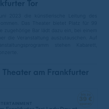
kfurter Tor
uni 2023 die künstlerische Leitung des
rnommen. D
as Theater bietet Platz für 99
e zugehörige Bar lädt dazu ein, bei einem
er die Veranstaltung auszutauschen.
Auf
nstaltungsprogramm stehen Kabarett,
onzerte.
 Theater am Frankfurter
bis zu
39 €
NTERTAINMENT
sparen