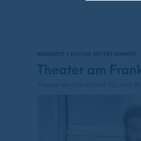
ANGEBOTE
>
KULTUR-ENTERTAINMENT
Theater am Frank
Theater am Frankfurter Tor, Karl-Ma