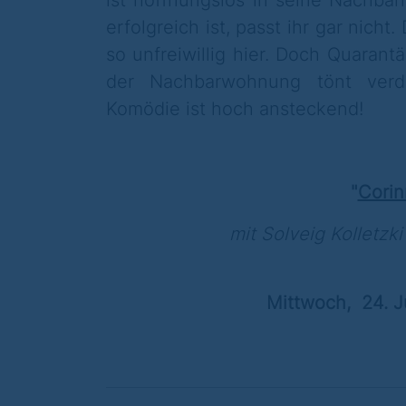
ist hoffnungslos in seine Nachbari
erfolgreich ist, passt ihr gar nich
so unfreiwillig hier. Doch Quaran
der Nachbarwohnung tönt verdä
Komödie ist hoch ansteckend!
"
Corin
mit Solveig Kolletzk
Mittwoch, 24. 