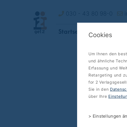
030 - 43 80 98-0
i
Startseite
So funktionie
Cookies
Um Ihnen den best
und ähnliche Techn
Erfassung und Weit
Retargeting und zu
for 2 Verlagsgesel
Sie in den
Datensc
über Ihre
Einstell
> Einstellungen ä