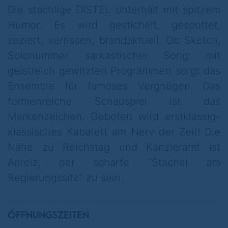
amerikanischer Präsident und ein
Die stachlige DISTEL unterhält mit spitzem
Amerikaner Papst. Und das, obwohl Markus
Humor. Es wird gestichelt, gespottet,
Söder für alle drei Jobs zur Verfügung
seziert, verrissen, brandaktuell. Ob Sketch,
stand.
Solonummer, sarkastischer Song: mit
geistreich gewitzten Programmen sorgt das
Und weil die Welt nicht schon irre genug ist,
Ensemble für famoses Vergnügen. Das
nehmen wir Sie jetzt mit auf einen schrägen
formenreiche Schauspiel ist das
Roadtrip durch ein noch schrägeres Land.
Markenzeichen. Geboten wird erstklassig-
Dabei völlig unüblich: Wir fahren pünktlich
klassisches Kabarett am Nerv der Zeit! Die
los, kommen ohne Verspätung an und
Nähe zu Reichstag und Kanzleramt ist
dazwischen liegen für Sie 100 komplett
Anreiz, der scharfe "Stachel am
staufreie Minuten Kabarett.
Regierungssitz" zu sein.
Stadt Land Sockenschuss – eine rasante
Reise durch die Themen unserer Zeit.
ÖFFNUNGSZEITEN