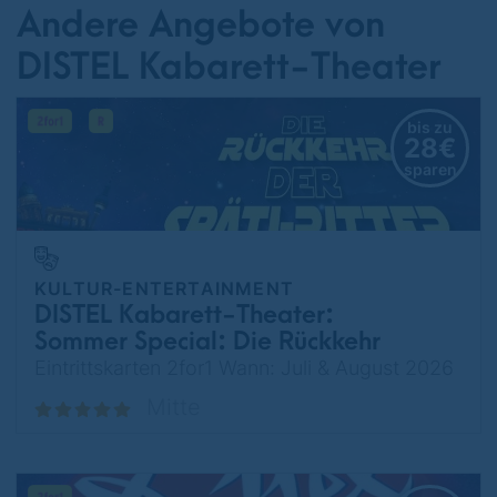
Andere Angebote von
DISTEL Kabarett-Theater
bis zu
28€
sparen
KULTUR-ENTERTAINMENT
DISTEL Kabarett-Theater:
Sommer Special: Die Rückkehr
der Späti-Ritter
Eintrittskarten 2for1 Wann: Juli & August 2026
Mitte