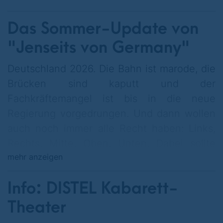
Das Sommer-Update von
"Jenseits von Germany"
Deutschland 2026. Die Bahn ist marode, die
Brücken sind kaputt und der
Fachkräftemangel ist bis in die neue
Regierung vorgedrungen. Und dann wollen
auch noch immer alle Recht haben: Links,
Rechts, Mitte, Oben, Unten. Dabei sollte
mehr anzeigen
doch mittlerweile längst klar sein: Es hat nur
einer Recht – Richard David Precht. Sagt
Info: DISTEL Kabarett-
Richard David Precht.
Theater
Ein Blackrocker ist Kanzler, ein Vollidiot