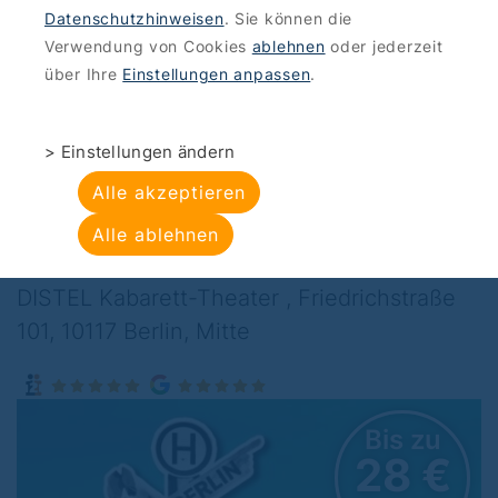
Datenschutzhinweisen
. Sie können die
ANGEBOTE
>
KULTUR-ENTERTAINMENT
Verwendung von Cookies
ablehnen
oder jederzeit
DISTEL Kabarett-
über Ihre
Einstellungen anpassen
.
Theater: Sommer
> Einstellungen ändern
Special - Stadt Land
Alle akzeptieren
Sockenschuss
Alle ablehnen
DISTEL Kabarett-Theater , Friedrichstraße
101, 10117 Berlin, Mitte
Bis zu
28 €