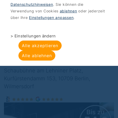
Datenschutzhinweisen
. Sie können die
ANGEBOTE
>
KULTUR-ENTERTAINMENT
Verwendung von Cookies
ablehnen
oder jederzeit
Schaubühne am
über Ihre
Einstellungen anpassen
.
Lehniner Platz:
> Einstellungen ändern
Hannah Zabrisky tritt
Alle akzeptieren
nicht auf PG B
Alle ablehnen
Schaubühne am Lehniner Platz,
Kurfürstendamm 153, 10709 Berlin,
Wilmersdorf
Bis zu