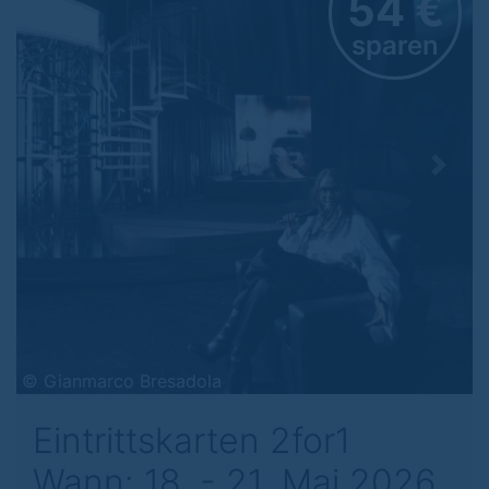
54 €
sparen
Previous
Next
© Gianmarco Bresadola
Eintrittskarten 2for1
Wann: 18. - 21. Mai 2026