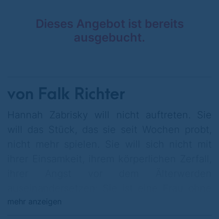
Dieses Angebot ist bereits
ausgebucht.
von Falk Richter
Hannah Zabrisky will nicht auftreten. Sie
will das Stück, das sie seit Wochen probt,
nicht mehr spielen. Sie will sich nicht mit
ihrer Einsamkeit, ihrem körperlichen Zerfall,
ihrer Angst vor dem Älterwerden
auseinandersetzen: Sie ist eine Frau ohne
mehr anzeigen
Familie, ohne enge Freund_innen. Sie blickt
zurück auf eine große Karriere, aber sie