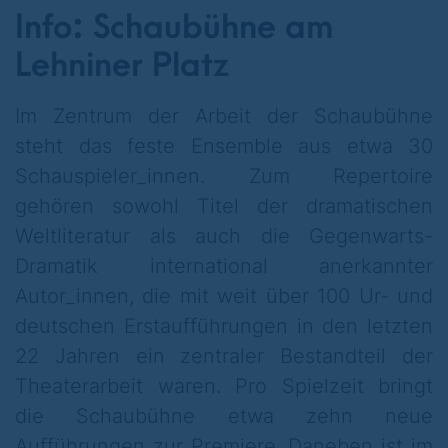
Info: Schaubühne am
weiß nicht, ob die kommenden Jahre
irgendetwas bereithalten, für das es sich
Lehniner Platz
lohnt, morgens aufzustehen. Vor den Türen
Im Zentrum der Arbeit der Schaubühne
des Theaters tobt ein Clusterfuck an
steht das feste Ensemble aus etwa 30
miteinander verwobenen Problemen: immer
Schauspieler_innen. Zum Repertoire
schneller eskalierende Kriege und
gehören sowohl Titel der dramatischen
politische Konflikte, abschmelzende
Weltliteratur als auch die Gegenwarts-
Demokratien, Disruption. Hannah will ein
Dramatik international anerkannter
neues Skript, eine andere Konfrontation mit
Autor_innen, die mit weit über 100 Ur- und
sich und der Welt. Es gab mal eine
deutschen Erstaufführungen in den letzten
Intensität in ihrem Leben, einen Glauben
22 Jahren ein zentraler Bestandteil der
daran, dass die eigene Kunst etwas
Theaterarbeit waren. Pro Spielzeit bringt
verändern könnte. Da war mal eine
die Schaubühne etwa zehn neue
rebellische Teenagerin in ihrem Körper, die
Aufführungen zur Premiere. Daneben ist im
verstummt ist über die Jahre, und die sich