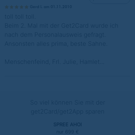
Gerd I. am 01.11.2010
"
Hannah Zabrisky tritt nicht auf
"
toll toll toll.
Preisgruppe B
Beim 2. Mal mit der Get2Card wurde ich
nach dem Personalausweis gefragt.
Ansonsten alles prima, beste Sahne.
Montag, 18. Mai 2026 um 20:00 Uhr
Dienstag, 19. Mai 2026 um 20:00 Uhr
Menschenfeind, Frl. Julie, Hamlet...
Donnerstag, 21. Mai 2026 um 20:00 Uhr
So viel können Sie mit der
Bezahlung im Voraus!
get2Card/get2App sparen
Nach der Zahlung über den Bezahllink
erhalten Sie Ihre Tickets als E-Ticket per E-
SPREE AHOI
Mail.
nur 699 €