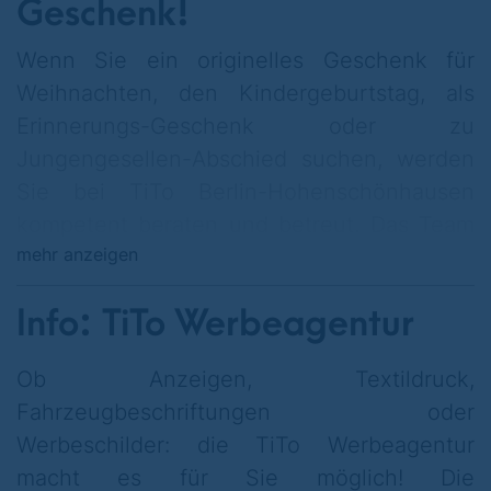
Geschenk!
Wenn Sie ein originelles Geschenk für
Weihnachten, den Kindergeburtstag, als
Erinnerungs-Geschenk oder zu
Jungengesellen-Abschied suchen, werden
Sie bei TiTo Berlin-Hohenschönhausen
kompetent beraten und betreut. Das Team
mehr anzeigen
informiert Sie gern über Material und
Farbauswahl, damit Sie stets als zufriedener
Info: TiTo Werbeagentur
Kunde das Geschäft verlassen!
Ob Anzeigen, Textildruck,
Fahrzeugbeschriftungen oder
Werbeschilder: die TiTo Werbeagentur
macht es für Sie möglich! Die