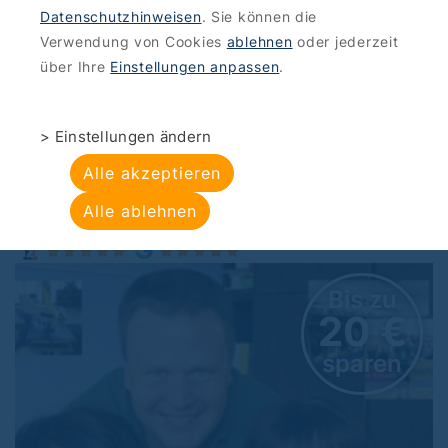
Datenschutzhinweisen
. Sie können die
ANGEBOTE
>
DIENSTLEISTUNG
Verwendung von Cookies
ablehnen
oder jederzeit
TiTo Werbeagentur:
über Ihre
Einstellungen anpassen
.
Textildruck
> Einstellungen ändern
TiTo Werbeagentur , Freienwalder Straße 12
Alle akzeptieren
A, 13055 Berlin, Lichtenberg
Alle ablehnen
Bis zu
20 €
sparen