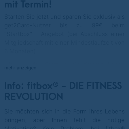
mit Termin!
Starten Sie jetzt und sparen Sie exklusiv als
get2Card-Nutzer bis zu 99€ beim
"Startbox" - Angebot (bei Abschluss einer
Mitgliedschaft mit einer Mindestlaufzeit von
6 Monaten).
Nie war der Start in ein fitteres Leben
mehr anzeigen
einfacher. In der Startbox sind regelmäßige
Bodychecks enthalten, damit Sie
Info: fitbox® - DIE FITNESS
das fitbox® Trainer-Team immer bestens bei
REVOLUTION
der Erreichung ihrer Ziele unterstützen
kann, auch wenn es mal hakt. Die Trainer
Sie möchten sich in die Form ihres Lebens
motivieren Sie und geben zudem
bringen, aber Ihnen fehlt die nötige
individuelle Ernährungstipps.
Motivation? Kein Problem: bei fitbox®