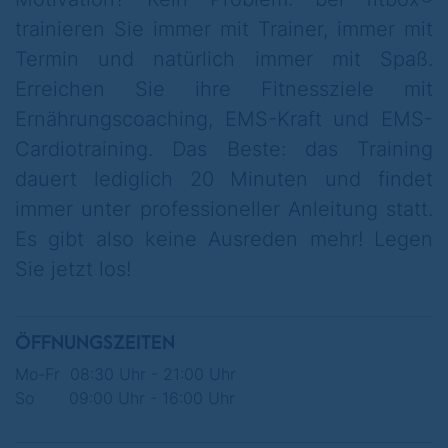
trainieren Sie immer mit Trainer, immer mit
fitbox®: "Unser Versprechen: diesmal
Termin und natürlich immer mit Spaß.
bleibst du am Ball, wir unterstützen dich
Erreichen Sie ihre Fitnessziele mit
dabei!"
Ernährungscoaching, EMS-Kraft und EMS-
Cardiotraining. Das Beste: das Training
dauert lediglich 20 Minuten und findet
immer unter professioneller Anleitung statt.
Es gibt also keine Ausreden mehr! Legen
Sie jetzt los!
ÖFFNUNGSZEITEN
Mo-Fr 08:30 Uhr - 21:00 Uhr
So 09:00 Uhr - 16:00 Uhr