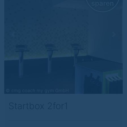
sparen
Previous
Next
© cmg coach my gym GmbH
Startbox 2for1