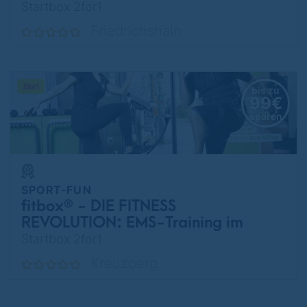
FRIEDRICHSHAIN
Startbox 2for1
Friedrichshain
bis zu
99€
sparen
SPORT-FUN
fitbox® - DIE FITNESS
REVOLUTION: EMS-Training im
BERGMANNKIEZ
Startbox 2for1
Kreuzberg