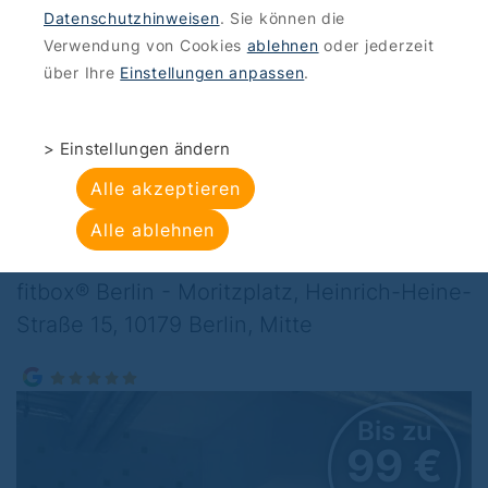
Datenschutzhinweisen
. Sie können die
ANGEBOTE
>
SPORT-FUN
Verwendung von Cookies
ablehnen
oder jederzeit
fitbox® - DIE FITNESS
über Ihre
Einstellungen anpassen
.
REVOLUTION: EMS-
> Einstellungen ändern
Training am
Alle akzeptieren
MORITZPLATZ
Alle ablehnen
fitbox® Berlin - Moritzplatz, Heinrich-Heine-
Straße 15, 10179 Berlin, Mitte
Bis zu
99 €