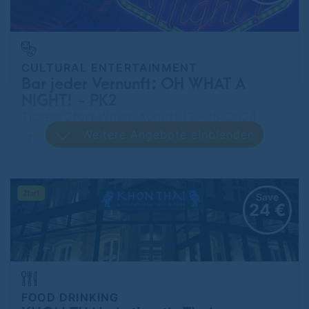
CULTURAL ENTERTAINMENT
Bar jeder Vernunft: OH WHAT A
NIGHT! - PK2
Tickets 2for1 When: August 13 - 15, 2024
Weitere Angebote einblenden
Wilmersdorf
Save
24 €
FOOD DRINKING