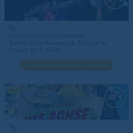
CULTURAL ENTERTAINMENT
Estrel Showtheater: A Tribute to
Boney M. & ABBA
Show ticket 2for1 When: Until 26.12.2019
Weitere Angebote einblenden
Neukölln
Save
42 €