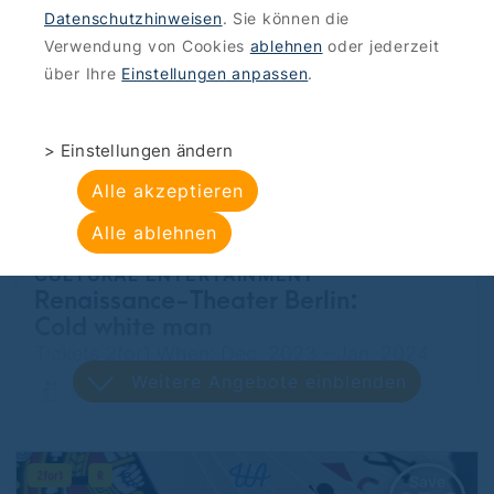
Weitere Angebote einblenden
Datenschutzhinweisen
. Sie können die
Mitte
Verwendung von Cookies
ablehnen
oder jederzeit
über Ihre
Einstellungen anpassen
.
Save
50 €
> Einstellungen ändern
Alle akzeptieren
Alle ablehnen
CULTURAL ENTERTAINMENT
Renaissance-Theater Berlin:
Cold white man
Tickets 2for1 When: Dec. 2023 - Jan. 2024
Weitere Angebote einblenden
Charlottenburg
Save