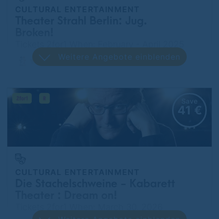
CULTURAL ENTERTAINMENT
Theater Strahl Berlin: Jug.
Broken!
Tickets 2for1 When: February - April 2025
Weitere Angebote einblenden
Lichtenberg
Save
41 €
CULTURAL ENTERTAINMENT
Die Stachelschweine - Kabarett
Theater : Dream on!
Tickets 2for1 When: March 30, 2026