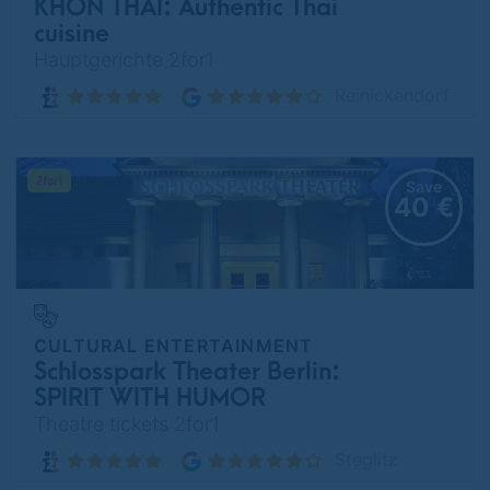
KHON THAI: Authentic Thai
cuisine
Hauptgerichte 2for1
Reinickendorf
Save
40 €
CULTURAL ENTERTAINMENT
Schlosspark Theater Berlin:
SPIRIT WITH HUMOR
Theatre tickets 2for1
Steglitz