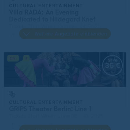
CULTURAL ENTERTAINMENT
Villa RADA: An Evening
Dedicated to Hildegard Knef
Tickets 2for1 When: October 24, 2025
Weitere Angebote einblenden
Köpenick
Save
35 €
CULTURAL ENTERTAINMENT
GRIPS Theater Berlin: Line 1
Tickets 2for1 When: June 06 - 10, 2025
Moabit