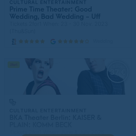
CULTURAL ENTERTAINMENT
Prime Time Theater: Good
Wedding, Bad Wedding - Uff
Achse – Camping, Chaos, and
Tickets 2for1 When: 23 - 30 Nov. 2023
the Camorra
(Thu&Sun)
Wedding
Save
37 €
CULTURAL ENTERTAINMENT
BKA Theater Berlin: KAISER &
PLAIN: KOMM BECK
Tickets 2for1 When: June & July 2025