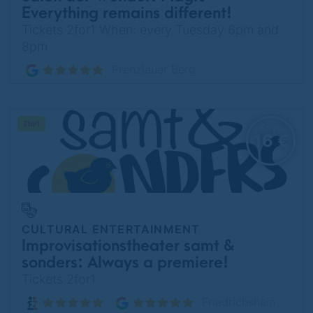
Everything remains different!
Tickets 2for1 When: every Tuesday 6pm and
8pm
Prenzlauer Berg
Save
16 €
CULTURAL ENTERTAINMENT
Improvisationstheater samt &
sonders: Always a premiere!
Tickets 2for1
Friedrichshain