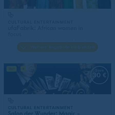
CULTURAL ENTERTAINMENT
ufaFabrik: African women in
focus
Tickets 2for1 When: December 17, 2025
Weitere Angebote einblenden
Tempelhof
Save
30 €
CULTURAL ENTERTAINMENT
Salon der Wunder: Magic -