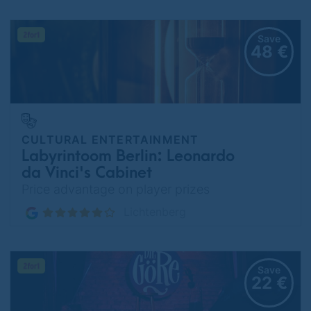
Save
48 €
CULTURAL ENTERTAINMENT
Labyrintoom Berlin: Leonardo
da Vinci's Cabinet
Price advantage on player prizes
Lichtenberg
Save
22 €