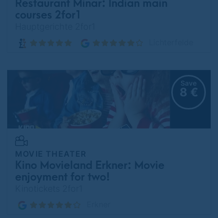
Restaurant Minar: Indian main
courses 2for1
Hauptgerichte 2for1
Lichterfelde
Save
8 €
MOVIE THEATER
Kino Movieland Erkner: Movie
enjoyment for two!
Kinotickets 2for1
Erkner