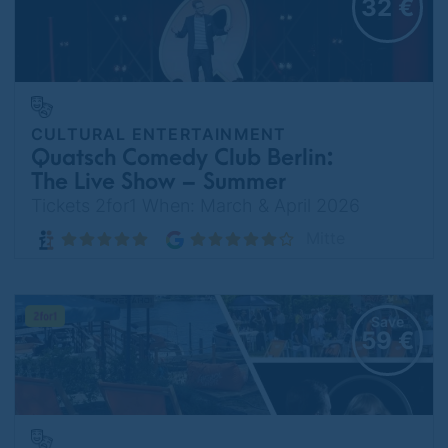
32 €
CULTURAL ENTERTAINMENT
Quatsch Comedy Club Berlin:
The Live Show – Summer
Special Offer
Tickets 2for1 When: March & April 2026
Mitte
Save
59 €