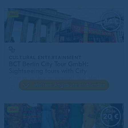
Save
44 €
CULTURAL ENTERTAINMENT
BCT Berlin City Tour GmbH:
Sightseeing tours with City
Sightseeing Berlin
Klassische Hop-on Hop-off Tour 2for1
Weitere Angebote einblenden
Tempelhof
Save
20 €