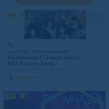
Weitere Angebote einblenden
Save
30 €
CULTURAL ENTERTAINMENT
Reinickendorf Classics Berlin:
KISS Forever Band -
Anniversary Tour
Tickets 2for1 When: January 18, 2025
Reinickendorf
Save
39 €