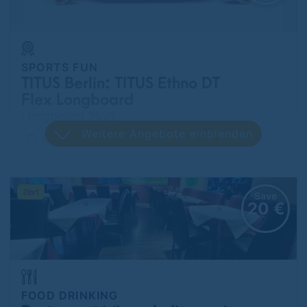
SPORTS FUN
TITUS Berlin: TITUS Ethno DT
Flex Longboard
Longboard 2for1
Weitere Angebote einblenden
Mitte and another branch
Save
20 €
FOOD DRINKING