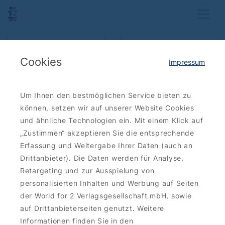
Show map
Filter results
Cookies
Impressum
Order: new first
Um Ihnen den bestmöglichen Service bieten zu
können, setzen wir auf unserer Website Cookies
Save
37 €
und ähnliche Technologien ein. Mit einem Klick auf
„Zustimmen“ akzeptieren Sie die entsprechende
Erfassung und Weitergabe Ihrer Daten (auch an
Drittanbieter). Die Daten werden für Analyse,
Retargeting und zur Ausspielung von
CULTURAL ENTERTAINMENT
personalisierten Inhalten und Werbung auf Seiten
DISTEL Kabarett-Theater: The
der World for 2 Verlagsgesellschaft mbH, sowie
clöckner of Instagram
auf Drittanbieterseiten genutzt. Weitere
Tickets 2for1 When: February 26, 2025
Informationen finden Sie in den