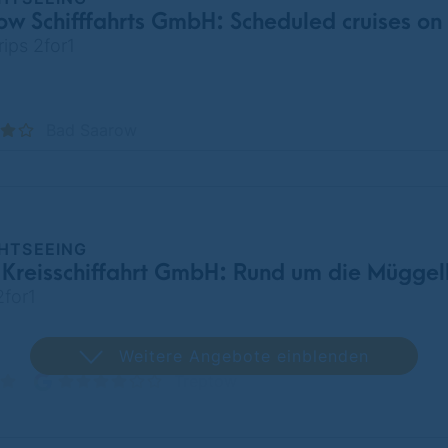
w Schifffahrts GmbH: Scheduled cruises on
ips 2for1
Bad Saarow
GHTSEEING
 Kreisschiffahrt GmbH: Rund um die Müggel
2for1
Weitere Angebote einblenden
Treptow