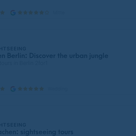
Mitte
GHTSEEING
en Berlin: Discover the urban jungle
tours in Berlin 2for1
Wedding
GHTSEEING
achen: sightseeing tours