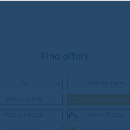
Find offers
Federal states
Berlin mobile
Berlin sightseein
Hotels-Hostels
Movie theater