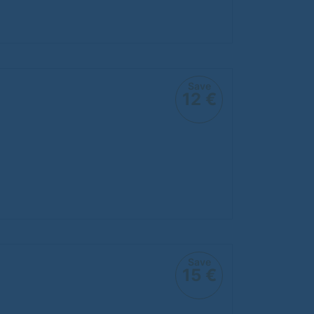
Save
12 €
Save
15 €