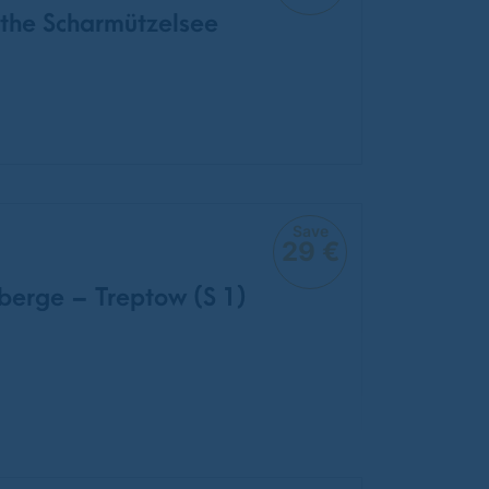
 the Scharmützelsee
Save
29 €
berge – Treptow (S 1)