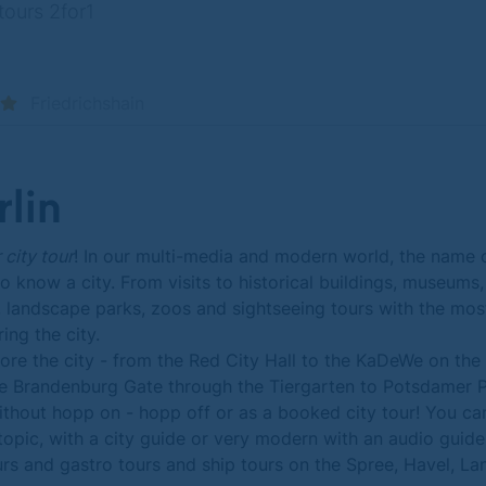
tours 2for1
Friedrichshain
rlin
 city tour
! In our multi-media and modern world, the name 
 to know a city. From visits to historical buildings, museums
, landscape parks, zoos and sightseeing tours with the mos
ring the city.
xplore the city - from the Red City Hall to the KaDeWe on t
e Brandenburg Gate through the Tiergarten to Potsdamer Pla
ithout hopp on - hopp off or as a booked city tour! You can
topic, with a city guide or very modern with an audio guide
urs and gastro tours and ship tours on the Spree, Havel, 