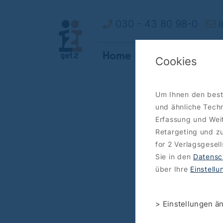
030 - 43 80 98-0
i
Home
How it works
O
Cookies
Um Ihnen den best
und ähnliche Techn
Erfassung und Weit
Retargeting und zu
for 2 Verlagsgesel
Sie in den
Datensc
über Ihre
Einstell
> Einstellungen ä