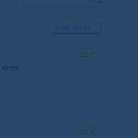
to the partner directory
Order: new first
Save
22 €
 spree
Save
22 €