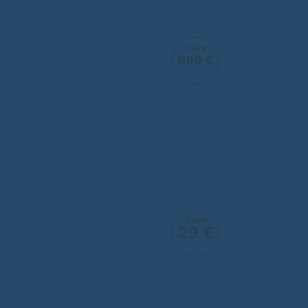
Save
699 €
Save
29 €