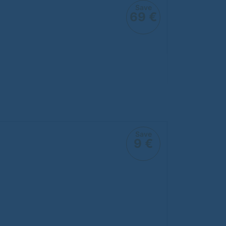
Save
69 €
Save
9 €