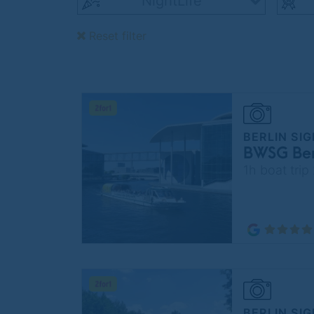
NightLife
Reset filter
BERLIN SI
BWSG Berl
1h boat trip
BERLIN SI