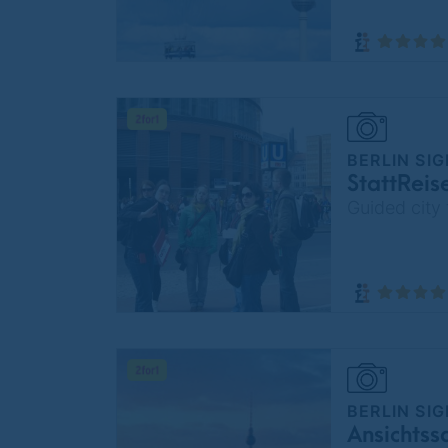
BERLIN SI
StattReis
Guided city 
BERLIN SI
Ansichtss