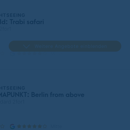
GHTSEEING
ld: Trabi safari
 2for1
Weitere Angebote einblenden
Mitte
GHTSEEING
PUNKT: Berlin from above
ndard 2for1
Mitte