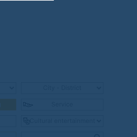
City - District
g
Service
Cultural entertainment