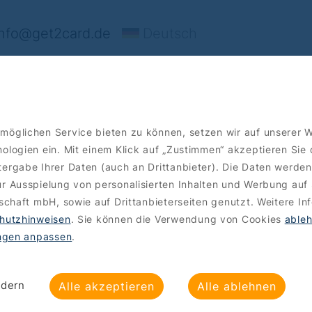
nfo@get2card.de
Deutsch
ffers
Order
möglichen Service bieten zu können, setzen wir auf unserer 
ologien ein. Mit einem Klick auf „Zustimmen“ akzeptieren Sie
ergabe Ihrer Daten (auch an Drittanbieter). Die Daten werden
r Ausspielung von personalisierten Inhalten und Werbung auf 
lschaft mbH, sowie auf Drittanbieterseiten genutzt. Weitere In
hutzhinweisen
. Sie können die Verwendung von Cookies
able
ungen anpassen
.
ndern
Alle akzeptieren
Alle ablehnen