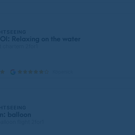
GHTSEEING
I: Relaxing on the water
 chartern 2for1
Köpenick
GHTSEEING
n: balloon
alloon flight 2for1