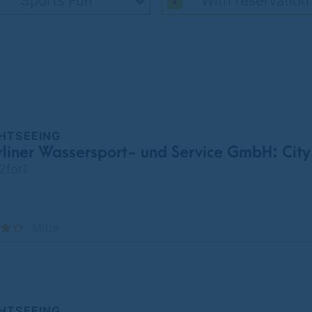
Sports Fun
With reservation
GHTSEEING
iner Wassersport- und Service GmbH: City
 2for1
Mitte
GHTSEEING