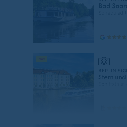
Bad Saaro
Scheduled tr
BERLIN SI
Stern und
Schiffstour 