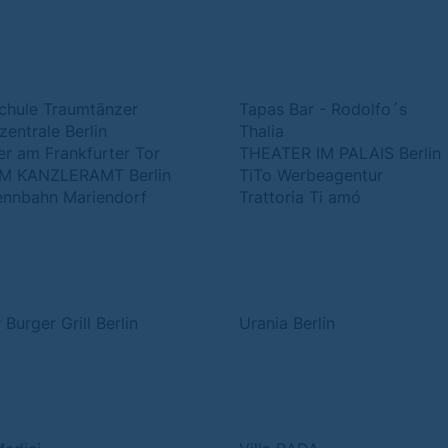
chule Traumtänzer
Tapas Bar - Rodolfo´s
entrale Berlin
Thalia
er am Frankfurter Tor
THEATER IM PALAIS Berlin
AM KANZLERAMT Berlin
TiTo Werbeagentur
ennbahn Mariendorf
Trattoria Ti amó
Burger Grill Berlin
Urania Berlin