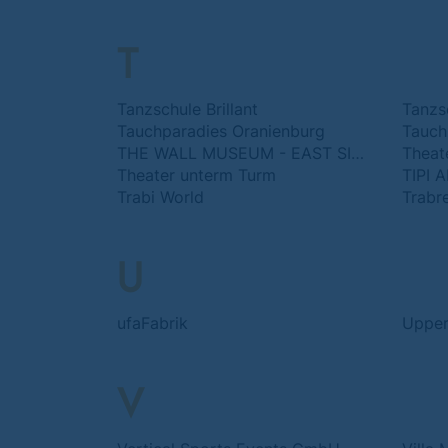
T
Tanzschule Brillant
Tanzs
Tauchparadies Oranienburg
Tauchz
THE WALL MUSEUM - EAST SIDE GALLERY
Theat
Theater unterm Turm
TIPI 
Trabi World
Trabr
U
ufaFabrik
Upper 
V