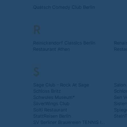
Quatsch Comedy Club Berlin
R
Reinickendorf Classics Berlin
Renai
Restaurant Athen
Resta
S
Sage Club - Rock At Sage
Salon
Schloss Britz
Schlo
Schwules Museum*
Sen V
SilverWings Club
Siste
Solti Restaurant
Spiege
StattReisen Berlin
Stein
SV Berliner Brauereien TENNIS IM GRÜNEN BEREICH