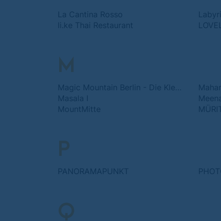
La Cantina Rosso
Labyr
li.ke Thai Restaurant
LOVE
M
Magic Mountain Berlin - Die Kletterhalle
Mahar
Masala I
Meena
MountMitte
MÜRI
P
PANORAMAPUNKT
PHOT
Q