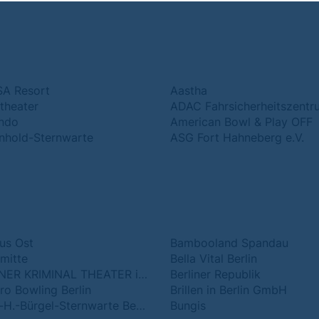
A Resort
Aastha
heater
ndo
American Bowl & Play OFF
nhold-Sternwarte
ASG Fort Hahneberg e.V.
aus Ost
Bambooland Spandau
mitte
Bella Vital Berlin
BERLINER KRIMINAL THEATER im Umspannwerk.Ost
Berliner Republik
ro Bowling Berlin
Brillen in Berlin GmbH
Bruno-H.-Bürgel-Sternwarte Berlin e.V.
Bungis