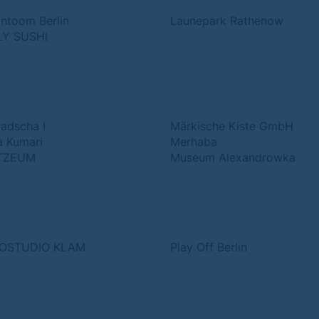
intoom Berlin
Launepark Rathenow
LY SUSHI
adscha I
Märkische Kiste GmbH
 Kumari
Merhaba
TZEUM
Museum Alexandrowka
OSTUDIO KLAM
Play Off Berlin