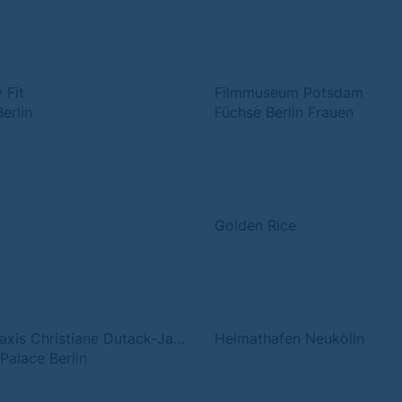
 Fit
Filmmuseum Potsdam
Berlin
Füchse Berlin Frauen
I
Golden Rice
Heilpraxis Christiane Dutack-Jankowski
Heimathafen Neukölln
Palace Berlin