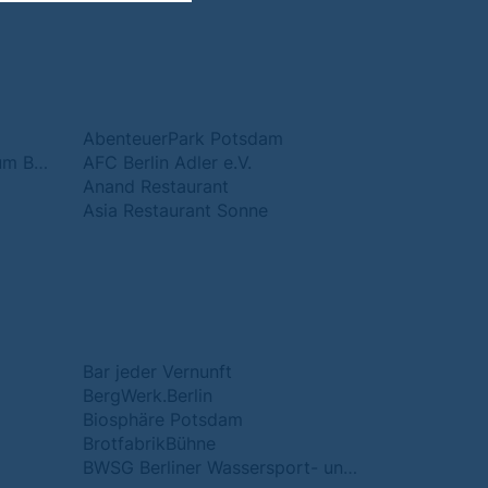
AbenteuerPark Potsdam
ADAC Fahrsicherheitszentrum Berlin-Brandenburg GmbH
AFC Berlin Adler e.V.
Anand Restaurant
Asia Restaurant Sonne
Bar jeder Vernunft
BergWerk.Berlin
Biosphäre Potsdam
BrotfabrikBühne
BWSG Berliner Wassersport- und Service GmbH