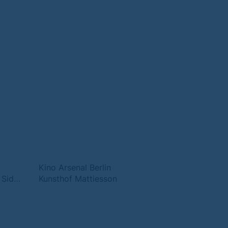
Kino Arsenal Berlin
KRYOLAN City Store - East Side Mall
Kunsthof Mattiesson