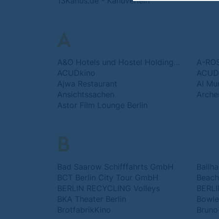
13Kanus.de - Kanuverleih
A
A&O Hotels und Hostel Holding AG
A-ROS
ACUDkino
ACUDt
Ajwa Restaurant
Al Mu
Ansichtssachen
Arche
Astor Film Lounge Berlin
B
Bad Saarow Schifffahrts GmbH
Ballh
BCT Berlin City Tour GmbH
Beach
BERLIN RECYCLING Volleys
BKA Theater Berlin
Bowle
BrotfabrikKino