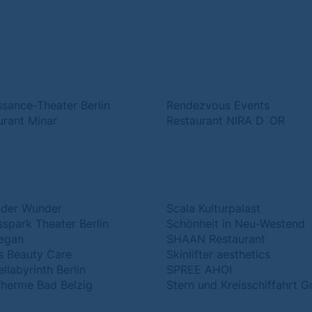
ssance-Theater Berlin
Rendezvous Events
urant Minar
Restaurant NIRA D´OR
 der Wunder
Scala Kulturpalast
sspark Theater Berlin
Schönheit in Neu-Westend
egan
SHAAN Restaurant
rs Beauty Care
Skinlifter aesthetics
llabyrinth Berlin
SPREE AHOI
Therme Bad Belzig
Stern und Kreisschiffahrt 