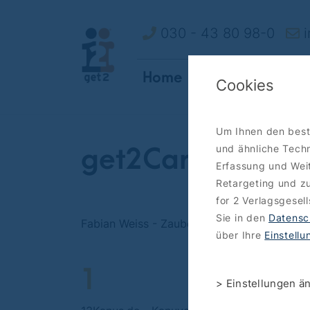
030 - 43 80 98-0
i
Home
How it works
O
Cookies
Um Ihnen den best
und ähnliche Techn
get2Card/get2Ap
Erfassung und Weit
Retargeting und zu
for 2 Verlagsgesel
Sie in den
Datensc
Fabian Weiss - Zauberkunst
über Ihre
Einstell
1
> Einstellungen ä