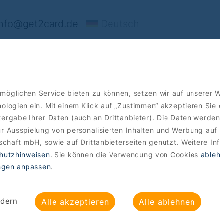
nfo@get2card.de
Deutsch
ffers
Order
möglichen Service bieten zu können, setzen wir auf unserer 
ologien ein. Mit einem Klick auf „Zustimmen“ akzeptieren Sie
p Partners
ergabe Ihrer Daten (auch an Drittanbieter). Die Daten werden
r Ausspielung von personalisierten Inhalten und Werbung auf 
lschaft mbH, sowie auf Drittanbieterseiten genutzt. Weitere In
hutzhinweisen
. Sie können die Verwendung von Cookies
able
ungen anpassen
.
ndern
Alle akzeptieren
Alle ablehnen