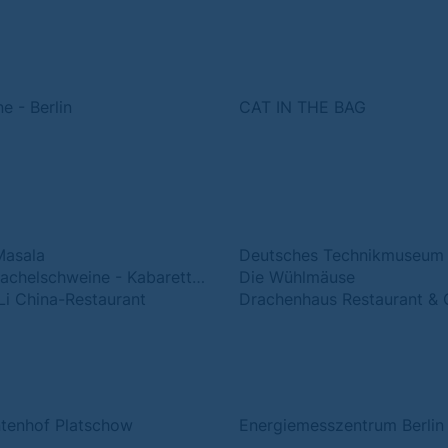
e - Berlin
CAT IN THE BAG
Masala
Deutsches Technikmuseum
Die Stachelschweine - Kabarett Theater
Die Wühlmäuse
i China-Restaurant
Drachenhaus Restaurant & 
ntenhof Platschow
Energiemesszentrum Berlin