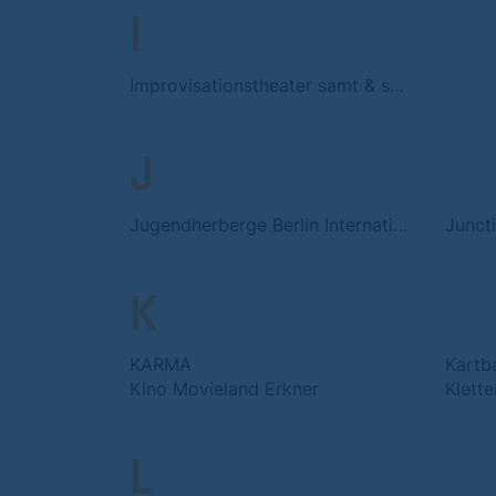
I
Improvisationstheater samt & sonders
J
Jugendherberge Berlin International
Juncti
K
KARMA
Kartb
Kino Movieland Erkner
Klett
L