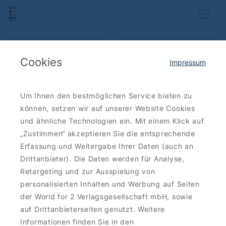
Show map
Filter results
Cookies
Impressum
Order: new first
Um Ihnen den bestmöglichen Service bieten zu
können, setzen wir auf unserer Website Cookies
Save
39 €
und ähnliche Technologien ein. Mit einem Klick auf
„Zustimmen“ akzeptieren Sie die entsprechende
Erfassung und Weitergabe Ihrer Daten (auch an
Drittanbieter). Die Daten werden für Analyse,
Retargeting und zur Ausspielung von
SPORTS FUN
personalisierten Inhalten und Werbung auf Seiten
Schwimm- und Wasserparadies
der World for 2 Verlagsgesellschaft mbH, sowie
Schwapp: Day tickets for fun
auf Drittanbieterseiten genutzt. Weitere
pool and sauna - OUTSIDE THE
Day tickets for sauna and fun pool 2for1
Informationen finden Sie in den