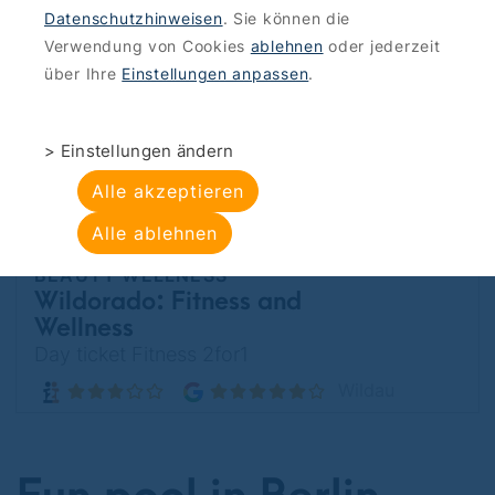
HOLIDAYS
Weitere Angebote einblenden
Datenschutzhinweisen
. Sie können die
Fürstenwalde
Verwendung von Cookies
ablehnen
oder jederzeit
über Ihre
Einstellungen anpassen
.
Save
22 €
> Einstellungen ändern
Alle akzeptieren
Alle ablehnen
BEAUTY WELLNESS
Wildorado: Fitness and
Wellness
Day ticket Fitness 2for1
Wildau