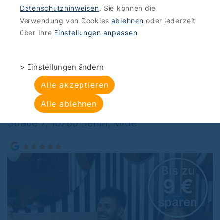
Datenschutzhinweisen
. Sie können die
OFFERS
>
FOOD DRINKING
Verwendung von Cookies
ablehnen
oder jederzeit
The Upside Down
über Ihre
Einstellungen anpassen
.
Berlin: Cocktail date
> Einstellungen ändern
offer
Alle akzeptieren
Alle ablehnen
The Playce, Unite BZ, Alte Potsdamer
Straße 7, 10785 Berlin, Mitte
Bis zu
9 €
sparen