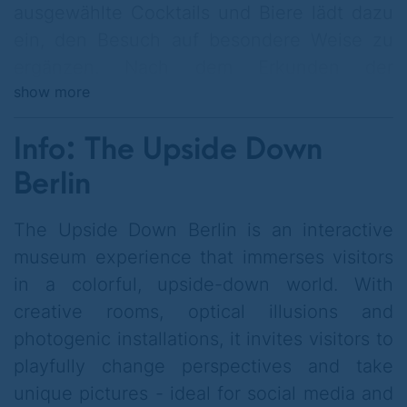
ausgewählte Cocktails und Biere lädt dazu
ein, den Besuch auf besondere Weise zu
ergänzen. Nach dem Erkunden der
show more
interaktiven Ausstellung bietet sich die
Möglichkeit, den Tag entspannt ausklingen
Info: The Upside Down
zu lassen und in kreativer,
außergewöhnlicher Atmosphäre zwei Drinks
Berlin
zum Preis von einem zu genießen.
The Upside Down Berlin is an interactive
Die besondere Umgebung sorgt dabei für
museum experience that immerses visitors
ein stimmungsvolles Erlebnis, das den
in a colorful, upside-down world. With
Perspektivwechsel der Ausstellung auch
creative rooms, optical illusions and
nach dem eigentlichen Besuch fortführt. Ob
photogenic installations, it invites visitors to
gemeinsam mit Freunden, der Familie oder
playfully change perspectives and take
im Anschluss an eine Karaoke-Session –
unique pictures - ideal for social media and