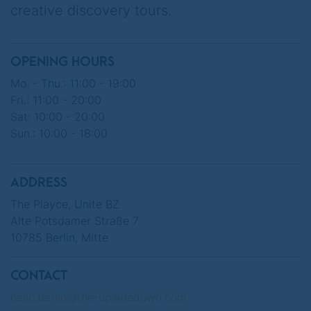
dieses Angebot eignet sich ideal, um den
creative discovery tours.
Tag in geselliger Runde ausklingen zu
lassen und die Eindrücke des Erlebnisses
OPENING HOURS
noch einmal entspannt Revue passieren zu
lassen.
Mo. - Thu.: 11:00 - 19:00
Fri.: 11:00 - 20:00
Sat: 10:00 - 20:00
Sun.: 10:00 - 18:00
Mit get2 sichern Sie sich unser Cocktail-
Date-Angebot:
ADDRESS
Beim Kauf eines Cocktails oder Biers
The Playce, Unite BZ
Alte Potsdamer Straße 7
erhalten Sie einen weiteren Cocktail bzw.
10785 Berlin, Mitte
Bier kostenlos dazu.
CONTACT
hello.berlin@the-upsidedown.com